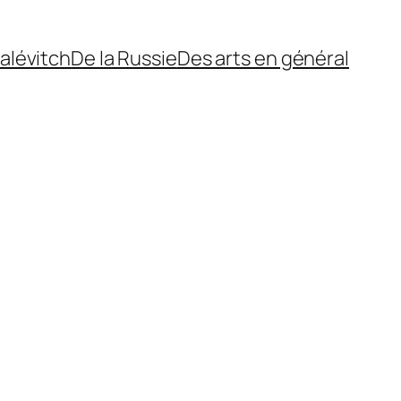
alévitch
De la Russie
Des arts en général