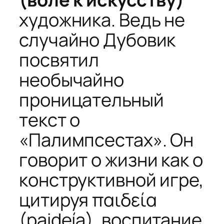
художника. Ведь не
случайно Дубовик
посвятил
необычайно
проницательный
текст о
«Палимпсестах». Он
говорит о жизни как о
конструктивной игре,
цитируя
παιδεία
(
paideía)
, воспитание