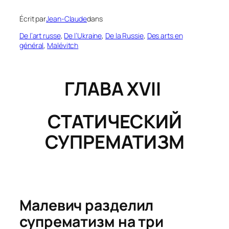
Écrit par
Jean-Claude
dans
De l’art russe
, 
De l’Ukraine
, 
De la Russie
, 
Des arts en
général
, 
Malévitch
ГЛАВА XVII
СТАТИЧЕСКИЙ
СУПРЕМАТИЗМ
Малевич разделил
супрематизм на три