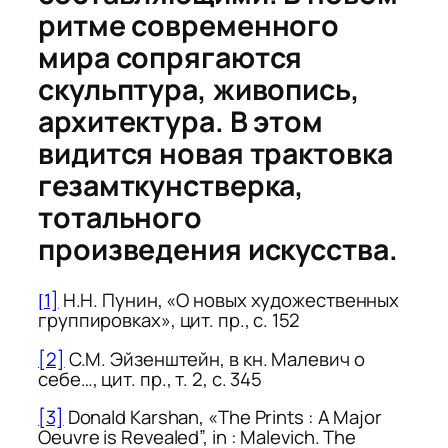
ритме современного
мира сопрягаются
скульптура, живопись,
архитектура. В этом
видится новая трактовка
гезамткунстверка,
тотального
произведения искусства.
[
1]
Н.Н. Пунин, «О новых художественных
группировках», цит. пр., с. 152
[2]
С.М. Эйзенштейн, в кн.
Малевич о
себе…
, цит. пр., т. 2, с. 345
[3]
Donald Karshan, «The Prints : A Major
Oeuvre is Revealed”, in :
Malevich. The