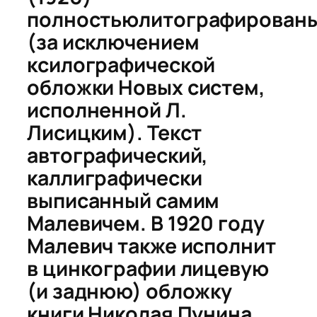
полностью
литографирован
(за исключением
ксилографической
обложки
Новых систем
,
исполненной Л.
Лисицким). Текст
автографический,
каллиграфически
выписанный самим
Малевичем. В 1920 году
Малевич также исполнит
в цинкографии лицевую
(и заднюю) обложку
книги Николая Пунина