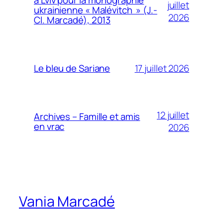
à Lviv pour la monographie
juillet
ukrainienne « Malévitch » (J.-
2026
Cl. Marcadé), 2013
17 juillet 2026
Le bleu de Sariane
12 juillet
Archives – Famille et amis
en vrac
2026
Vania Marcadé