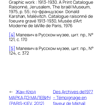
Graphic work : 1913-1930. A Print Catalogue
Raisonné
, Jerusalem, The Israël Museum,
1975, p. 55; по-французски: Donald
Karshan,
Malévitch.
Catalogue raisonné de
l’oeuvre gravé 1913-1930
, Musée d’Art
Moderne de laVille de Paris, 1976
[4]
Малевич в Русском музее
, цит. пр., N°
121, c. 170
[5]
Малевич в Русском музее
, цит. пр., N°
124, c. 372
←
Жан-Клод
Des Archives de1977
МАРКАДЭ МАЛЕВИЧ
– Témoignage en
(PARIS-KIEV, 2012)
faveur de Mikhaïl