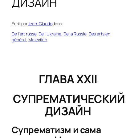
ДИЗАЙН
Écrit par
Jean-Claude
dans
De l’art russe
, 
De l’Ukraine
, 
De la Russie
, 
Des arts en
général
, 
Malévitch
ГЛАВА XXII
СУПРЕМАТИЧЕСКИЙ
ДИЗАЙН
Супрематизм и сама