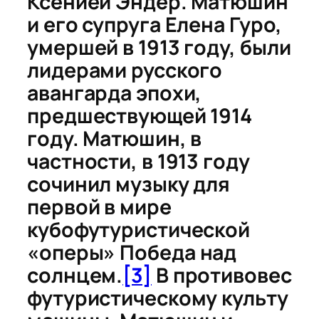
Ксенией Эндер. Матюшин
и его супруга Елена Гуро,
умершей в 1913 году, были
лидерами русского
авангарда эпохи,
предшествующей 1914
году. Матюшин, в
частности, в 1913 году
сочинил музыку для
первой в мире
кубофутуристической
«оперы»
Победа над
солнцем
.
[3]
В противовес
футуристическому культу