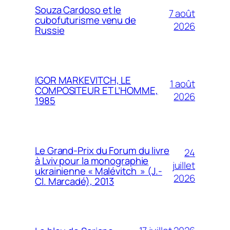
Souza Cardoso et le
7 août
cubofuturisme venu de
2026
Russie
IGOR MARKEVITCH, LE
1 août
COMPOSITEUR ET L’HOMME,
2026
1985
Le Grand-Prix du Forum du livre
24
à Lviv pour la monographie
juillet
ukrainienne « Malévitch » (J.-
2026
Cl. Marcadé), 2013