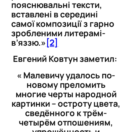
пояснювальні тексти,
вставлені в середині
самої композиції з гарно
зробленими литерамі-
в’яззю.»
[2]
Евгений Ковтун заметил:
« Малевичу удалось по-
новому преломить
многие черты народной
картинки – остроту цвета,
сведённого к трём-
четырём отпошениям,
упрощённость и