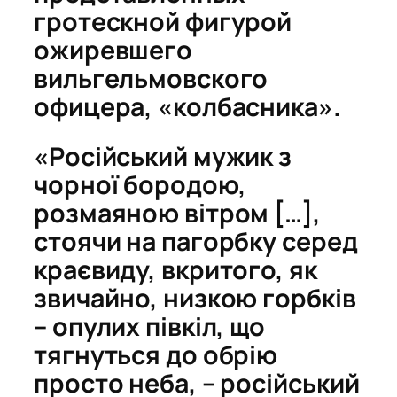
гротескной фигурой
ожиревшего
вильгельмовского
офицера, «колбасника».
«Російський мужик з
чорної бородою,
розмаяною вітром […],
стоячи на пагорбку серед
краєвиду, вкритого, як
звичайно, низкою горбків
– опулих півкіл, що
тягнуться до обрію
просто неба, – російський