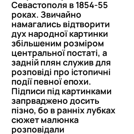
Севастополя в 1854-55
роках. Звичайно
намагались відтворити
дух народної картинки
збільшеним розміром
центральної постаті, а
задній плян служив для
розповіді про істопичні
події певної епохи.
Підписи під картинками
запрваджено досить
пізно, бо в ранніх лубках
сюжет малюнка
розповідали