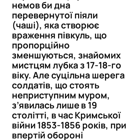
немов би дна
перевернутої піяли
(чаші), яка створює
враження півкуль, що
пропорційно
зменшуються, знайомих
мистцям лубка з 17-18-го
віку. Але суцільна шерега
солдатів, що стоять
неприступним муром,
з’явилась лише в 19
столітті, в час Кримської
війни 1853-1856 років, при
впертій обороні