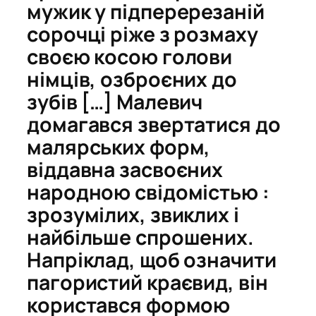
мужик у підперерезаній
сорочці ріже з розмаху
своєю косою голoви
німців, озброєних до
зубів […] Малевич
домагався звертатися до
малярських форм,
віддавна засвоєних
народною свідомістью :
зрозумілих, звиклих і
найбільше спрoшених.
Напріклад, щоб означити
пагористий краєвид, він
користався формою