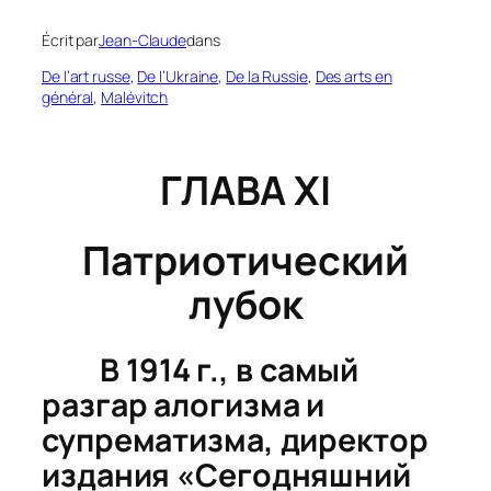
Écrit par
Jean-Claude
dans
De l’art russe
, 
De l’Ukraine
, 
De la Russie
, 
Des arts en
général
, 
Malévitch
ГЛАВА XI
Патриотический
лубок
В 1914 г., в самый
разгар алогизма и
супрематизма, директор
издания «Сегодняшний