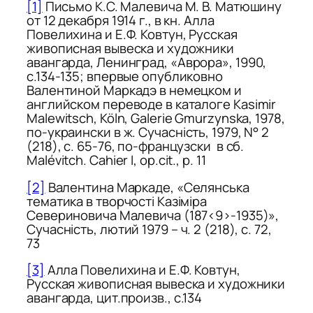
[1]
Письмо К.С. Малевича М. В. Матюшину
от 12 декабря 1914 г., в кн. Алла
Повeлихина и Е.Ф. Ковтун,
Русская
живописная вывеска и художники
авангарда
, Ленинград, «Аврора», 1990,
с.134-135; впервые опубликовно
Валентиной Маркадэ в немецком и
английском переводе в каталоге
Kasimir
Malewitsch
, Köln, Galerie Gmurzynska, 1978,
по-украински в ж.
Сучасність
, 1979, N° 2
(218), с. 65-76, по-французски в сб.
Malévitch. Cahier I
,
op
.
cit
., p. 11
[2]
Валентина Маркаде, «Селянська
тематика в творчості Казіміра
Севериновича Малевича (187<9>-1935)»,
Сучасність
, лютий 1979 – ч. 2 (218), с. 72,
73
[3]
Алла Повeлихина и Е.Ф. Ковтун,
Русская живописная вывеска и художники
авангарда
, цит.произв., с.134