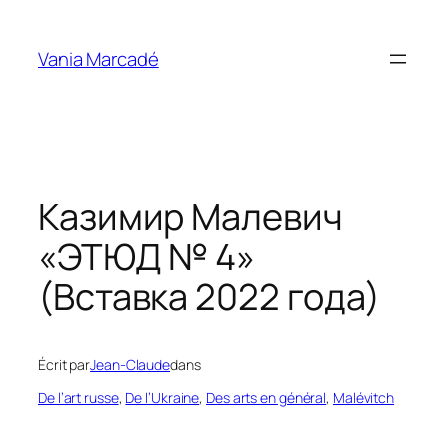
Aller
au
Vania Marcadé
contenu
Казимир Малевич
«ЭТЮД № 4»
(Вставка 2022 года)
Écrit par
Jean-Claude
dans
De l’art russe
, 
De l’Ukraine
, 
Des arts en général
, 
Malévitch