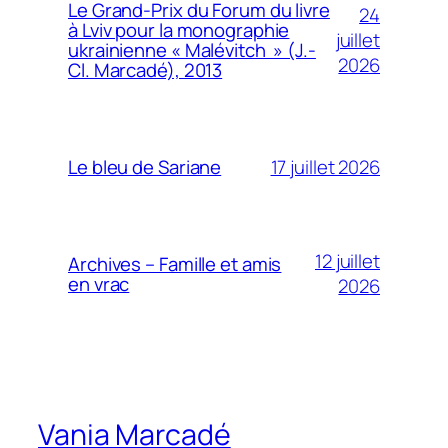
Le Grand-Prix du Forum du livre
24
à Lviv pour la monographie
juillet
ukrainienne « Malévitch » (J.-
2026
Cl. Marcadé), 2013
17 juillet 2026
Le bleu de Sariane
12 juillet
Archives – Famille et amis
en vrac
2026
Vania Marcadé