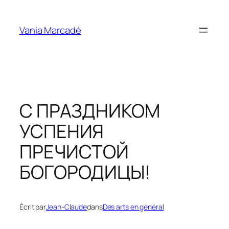
Aller
au
Vania Marcadé
contenu
С ПРАЗДНИКОМ
УСПЕНИЯ
ПРЕЧИСТОЙ
БОГОРОДИЦЫ!
Écrit par
Jean-Claude
dans
Des arts en général