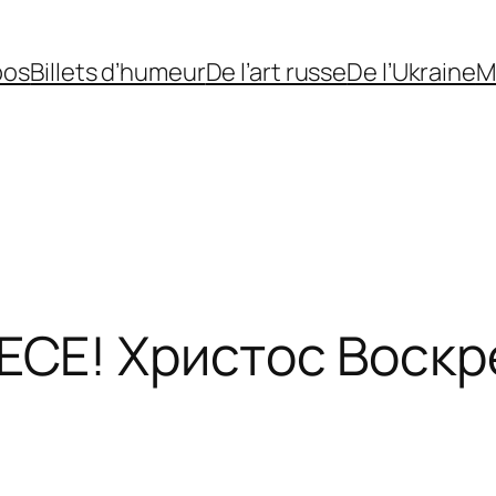
pos
Billets d’humeur
De l’art russe
De l’Ukraine
M
Е! Христос Воскре