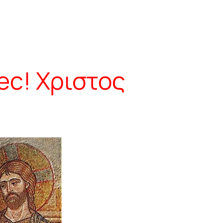
с! Χριστος