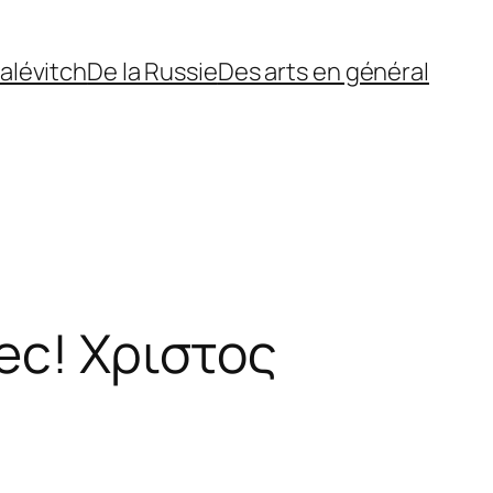
alévitch
De la Russie
Des arts en général
с! Χριστος