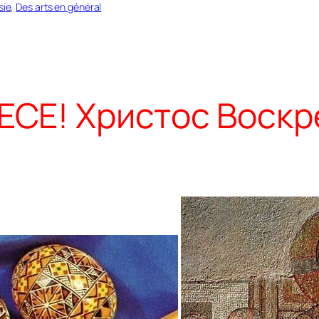
sie
, 
Des arts en général
Е! Христос Воскре