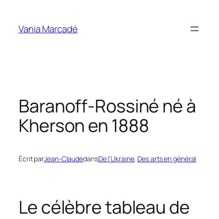
Aller
au
Vania Marcadé
contenu
Baranoff-Rossiné né à
Kherson en 1888
Écrit par
Jean-Claude
dans
De l’Ukraine
, 
Des arts en général
Le célèbre tableau de