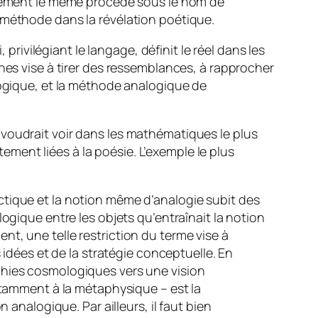
actement le même procédé sous le nom de
 méthode dans la révélation poétique.
i
,
privilégiant le langage, définit le réel dans les
es vise à tirer des ressemblances, à rapprocher
logique, et la méthode analogique de
 voudrait voir dans les mathématiques le plus
tement liées à la poésie. L’exemple le plus
ctique et la notion même d’analogie subit des
ogique entre les objets qu’entraînait la notion
nt, une telle restriction du terme vise à
 idées et de la stratégie conceptuelle. En
phies cosmologiques vers une vision
notamment à la métaphysique – est la
analogique. Par ailleurs, il faut bien