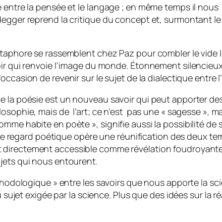
 entre la pensée et le langage ; en même temps il nous 
degger reprend la critique du concept et, surmontant le
taphore se rassemblent chez Paz pour combler le vide lai
oir qui renvoie l’image du monde.
Étonnement silencieu
occasion de revenir sur le sujet de la dialectique entre 
ue la poésie est un nouveau savoir qui peut apporter d
osophie, mais de l’art; ce n’est pas une « sagesse », ma
mme habite en poète », signifie aussi la possibilité de 
t. Le regard poétique opère une réunification des deux 
directement accessible comme révélation foudroyante e
jets qui nous entourent.
éthodologique » entre les savoirs que nous apporte la sci
u sujet exigée par la science. Plus que des idées sur la r