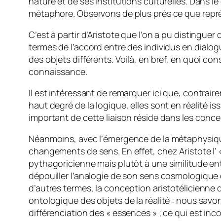
nature et de ses institutions culturelles. Dans
métaphore. Observons de plus près ce que représ
C’est à partir d’Aristote que l’on a pu distinguer
termes de l’accord entre des individus en
dialog
des objets différents. Voilà, en bref, en quoi c
connaissance.
Il est intéressant de remarquer ici que, contra
haut degré de la logique, elles sont en réalité is
important de cette liaison réside dans les con
Néanmoins, avec l’émergence de la métaphysique,
changements de sens. En effet, chez Aristote l’
pythagoricienne mais plutôt à une similitude en
dépouiller l’analogie de son sens cosmologique or
d’autres termes, la conception aristotélicienne
ontologique des objets de la réalité : nous savo
différenciation des « essences » ; ce qui est inc