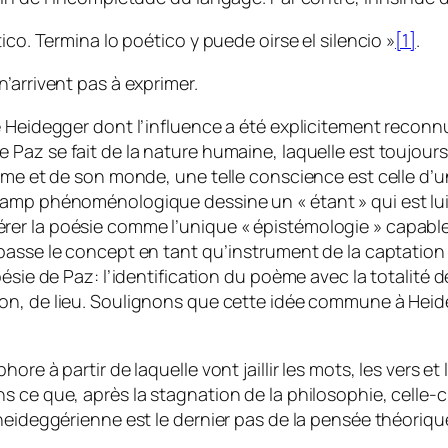
ico. Termina lo poético y puede oirse el silencio »
[1]
.
’arrivent pas à exprimer.
e Heidegger dont l’influence a été explicitement reconn
 Paz se fait de la nature humaine, laquelle est toujour
mme et de son monde, une telle conscience est celle d’un
champ phénoménologique dessine un « étant » qui est l
 la poésie comme l’unique « épistémologie » capable d’a
passe le concept en tant qu’instrument de la captation
sie de Paz: l’identification du poème avec la totalité d
ion
, de lieu. Soulignons que cette idée commune à Heide
re à partir de laquelle vont jaillir les mots, les vers et 
ce que, après la stagnation de la philosophie, celle-ci 
 heideggérienne est le dernier pas de la pensée théoriq