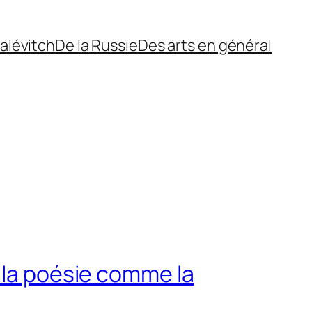
alévitch
De la Russie
Des arts en général
 la poésie comme la