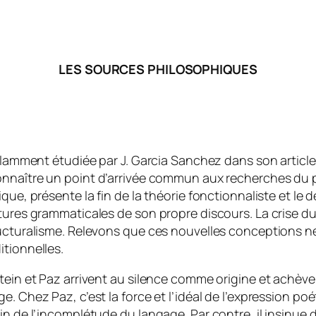
LES SOURCES PHILOSOPHIQUES
illamment étudiée par J. Garcia Sanchez dans son articl
naître un point d’arrivée commun aux recherches du ph
ue, présente la fin de la théorie fonctionnaliste et le d
tures grammaticales de son propre discours. La crise du 
ructuralisme. Relevons que ces nouvelles conceptions 
itionnelles.
tein et Paz arrivent au silence comme origine et achève
e. Chez Paz, c’est la force et l’idéal de l’expression po
 de l’incomplétude du langage. Par contre, il insinue déj