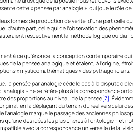
 le domaine artistique de la poésie nous retrouvons ex
ente cette « pensée par analogie » qui joue le rôle de
 deux formes de production de vérité: d’une part celle qu
ue
; d’autre part, celle qui
de l’observation des phénomèn
onsisteraient respectivement la méthode logique ou dia-
irement à ce qu’énonce la conception contemporaine qui
sues de la pensée analogique et étaient, à l’origine, étroi
ceptions « mysticomathématiques » des pythagoriciens.
 la pensée par analogie cède le pas à la dispute diale
 «
analogia
» ne se réfère plus à la correspondance ontol
tre des proportions au niveau de la pensée
[7]
. Évidemme
iginal, en la déplaçant du terrain du réel vers celui des
 de l’analogie marque le passage des anciennes philoso
ns qu’une des idées les plus chères à l’ontologie – et 
ompatible avec la correspondance universelle de la vision 