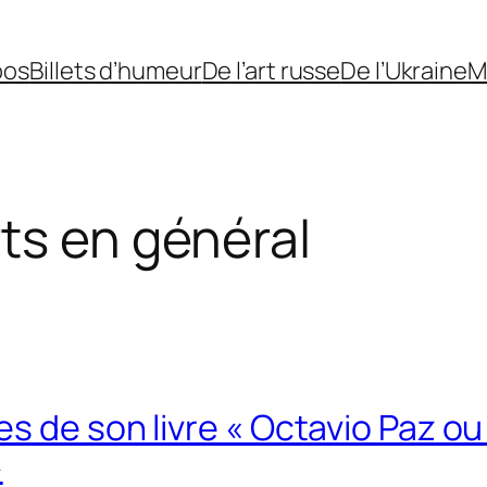
pos
Billets d’humeur
De l’art russe
De l’Ukraine
M
ts en général
s de son livre « Octavio Paz ou
»