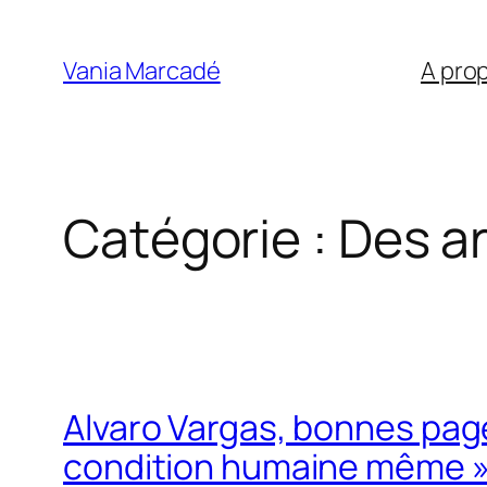
Aller
au
Vania Marcadé
A pro
contenu
Catégorie :
Des ar
Alvaro Vargas, bonnes page
condition humaine même 