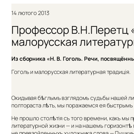
14 лютого 2013
Профессор В.Н.Перетц «
малорусская литератур
Из сборника «Н. В. Гоголь. Речи, посвящённы
Гоголь и малорусская литературная традиція.
Окидывая бѣглымъ взглядомъ судьбы нашей ли
полтораста лѣтъ, мы поражаемся ея быстрымъ
Не прошло столѣтія съ того времени, какъ мы 
литературной жизни — и на нашемъ горизонтѣ 
не превзойденныхъ художника слова — Пушкинъ