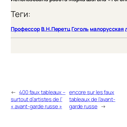
Теги:
Профессор
В.Н.Перетц
Гоголь
малорусская
←
400 faux tableaux –
encore sur les faux
surtout d’artistes de l’
tableaux de l’avant-
« avant-garde russe »
garde russe
→