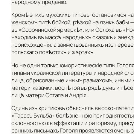
народному преданію.
Кромѣ этихъ мужскихъ типовъ, остановимся на
женскомъ типѣ бойкой, рѣзкой на языкъ бабы —
въ «Сорочинской ярмаркѣ», или Солоха въ «Но
находимъ въ массѣ народныхъ сказокъ и анекд
происхожденія, а заимствованныхъ изъ перевед
польскаго повѣстяхъ и жартахъ.
Но не одни только юмористическіе типы Гогол
типами украинской литературы и народной сло
лица, обрисованные инымъ размахомъ, иными 
матери-казачки, воспѣтой въ рядѣ думъ и пѣс
лицѣ матери Остапа и Андрія.
Одинъ изъ критиковъ объяснялъ высоко-патети
«Тарасъ Бульба» болѣзненною приподнятость
склонностью къ аффектаціи и риторизму, прису
раннихъ письмахъ Гоголя проявляются очень з