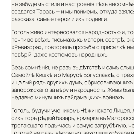
не забудемъ стиля и настроенія тѣхъ несомнѣ
создался Тарасъ — и мы поймемъ, откуда взялс
разсказа, самые герои и ихъ подвиги.
Гоголь живо интересовался народностью и, то
почти во всѣхъ письмахъ къ матери, сестрѣ, з
«Ревизора», повторялъ просьбы о присылкѣ ем
повѣрій, даже костюмовъ народныхъ.
Безъ сомнѣнія, не разъ въ дѣтствѣ и самъ слыш
Самойлѣ Кишкѣ и о Марусѣ Богуславкѣ, о трех
и цѣлый рядъ другихъ думъ, обрисовывающихъ
запорожскаго за вѣру и народность. Живы были
недавно минувшихъ гайдамацкихъ войнахъ.
Гоголь, будучи ученикомъ Нѣжинскаго Лицея, л
сихъ поръ рѣдкій базаръ, ярмарка въ Малороссі
трогающаго подъ-часъ и самую загрубѣлую, че
Гоголей не разъ, вѣроятно, заходили кобзари 