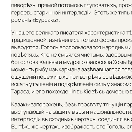
пиворѣзъ, прямой потомокъ глуповатыхъ, про
героевъ старинной интерлюдіи. Этотъ же типъ
романѣ «Бурсакъ».
У нашего великаго писателя характеристика тѣ
традиціонной; измѣнились только формы произ
выводятся: Гоголь воспользовался народными т
повѣстяхъ. Кто не смѣялся чистымъ, здоровым
богослова Халявы и мудраго философа Хомы Бр
моментъ рыбу изъ кармана зазѣвавшагося тов
ощущеній пережитыхъ при встрѣчѣ съ вѣдьмо
искать утѣшенія и подкрѣпленія силъ у знаком
Тараса, и его похожденія въ Кіевѣ съ дочерью 
Казакъ-запорожецъ, безъ просвѣту тянущій гор
выступающій на защиту вѣры и національности,
интерлюдіи въ сходныхъ чертахъ, соединяя въ 
Въ тѣхъ же чертахъ изображаетъ его Гоголь, 