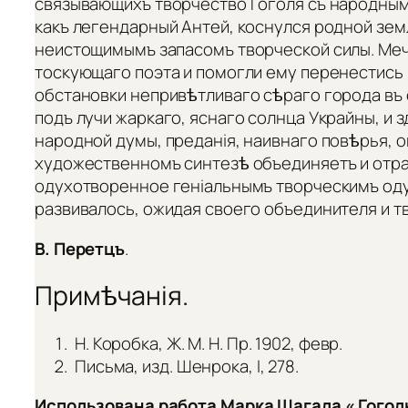
связывающихъ творчество Гоголя съ народнымъ
какъ легендарный Антей, коснулся родной земл
неистощимымъ запасомъ творческой силы. Меч
тоскующаго поэта и помогли ему перенестись
обстановки непривѣтливаго сѣраго города въ
подъ лучи жаркаго, яснаго солнца Украйны, и з
народной думы, преданія, наивнаго повѣрья, 
художественномъ синтезѣ объединяетъ и отража
одухотворенное геніальнымъ творческимъ оду
развивалось, ожидая своего объединителя и т
В. Перетцъ
.
Примѣчанія.
Н. Коробка, Ж. М. Н. Пр. 1902, февр.
Письма, изд. Шенрока, I, 278.
Использована работа Марка Шагала « Гоголю