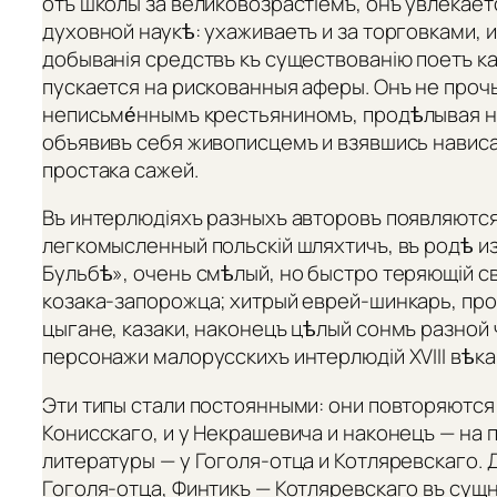
отъ школы за великовозрастіемъ, онъ увлекае
духовной наукѣ: ухаживаетъ и за торговками, и
добыванія средствъ къ существованію поетъ ка
пускается на рискованныя аферы. Онъ не проч
неписьме́ннымъ крестьяниномъ, продѣлывая н
объявивъ себя живописцемъ и взявшись нависа
простака сажей.
Въ интерлюдіяхъ разныхъ авторовъ появляются
легкомысленный польскій шляхтичъ, въ родѣ 
Бульбѣ», очень смѣлый, но быстро теряющій с
козака-запорожца; хитрый еврей-шинкарь, про
цыгане, казаки, наконецъ цѣлый сонмъ разно
персонажи малорусскихъ интерлюдій XVIII вѣка
Эти типы стали постоянными: они повторяются 
Конисскаго, и у Некрашевича и наконецъ — на п
литературы — у Гоголя-отца и Котляревскаго.
Гоголя-отца, Финтикъ — Котляревскаго въ сущ