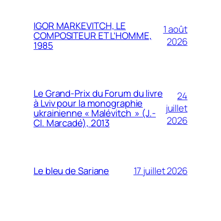
IGOR MARKEVITCH, LE
1 août
COMPOSITEUR ET L’HOMME,
2026
1985
Le Grand-Prix du Forum du livre
24
à Lviv pour la monographie
juillet
ukrainienne « Malévitch » (J.-
2026
Cl. Marcadé), 2013
17 juillet 2026
Le bleu de Sariane