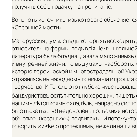
получить себѣ подачку на пропитаніе.
Вотъ тотъ источникъ, изъ котораго объясняетс
«Страшной мести».
Малорусскія думы, слѣды которыхъ восходятъ д
относительно формы, подъ вліяніемъ школьной 
литература была блѣдна, давала мало живыхъ 
и внутренней жизни, то въ думахъ, наоборотъ,
исторію героической и многострадальной Украй
отразилась въ народномъ пониманіи и прошла 
творчества. И Гоголь это глубоко чувствовалъ
бандуристовъ ослѣпительно хороши», пишетъ о
нашимъ лѣтописямъ охладѣлъ, напрасно силясь 
бы отыскать»… «Я недоволенъ польскими истор
объ этихъ (казацкихъ) подвигахъ… И потому-то
говоритъ живѣе о протекшемъ, нежели наши вя