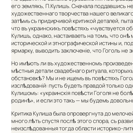
его землякъ, П.Кулишъ. Сначала поддавшись н
художественнаго творчества нашего великаго
затѣмъ съ придирчивой критикой деталей, пыта
что въ украинскихъ повѣстяхъ «чувствуется об
Кулишъ, однако, настаиваетъ на томъ, что онѣ
исторической и этнографической истины и, п
ярмарку, выводитъ заключеніе, что Гоголь не 
Но имѣютъ ли въ художественномъ произведеніи
мѣстныя детали свадебнаго ритуала, которыхъ
обстановкѣ? Мы и не ищемъ въ повѣстяхъ Гог
изслѣдованій: пусть будетъ правдой только од
Кулишомъ: «украинскія повѣсти Гоголя не болѣ
родинѣ», и если это такъ — мы будемъ довольн
Критика Кулиша была опровергнута до мелочей
много лѣтъ спустя послѣ этого спора, съ разв
неизслѣдованныя тогда области историко-лит