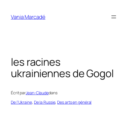
Aller
au
Vania Marcadé
contenu
les racines
ukrainiennes de Gogol
Écrit par
Jean-Claude
dans
De l’Ukraine
, 
De la Russie
, 
Des arts en général