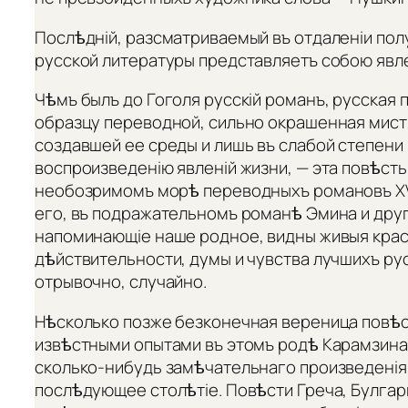
Послѣдній, разсматриваемый въ отдаленіи пол
русской литературы представляетъ собою явл
Чѣмъ былъ до Гоголя русскій романъ, русская п
образцу переводной, сильно окрашенная мис
создавшей ее среды и лишь въ слабой степени
воспроизведенію явленій жизни, — эта повѣсть
необозримомъ морѣ переводныхъ романовъ XVII
его, въ подражательномъ романѣ Эмина и друг
напоминающіе наше родное, видны живыя кра
дѣйствительности, думы и чувства лучшихъ рус
отрывочно, случайно.
Нѣсколько позже безконечная вереница повѣс
извѣстными опытами въ этомъ родѣ Карамзина,
сколько-нибудь замѣчательнаго произведенія
послѣдующее столѣтіе. Повѣсти Греча, Булгар