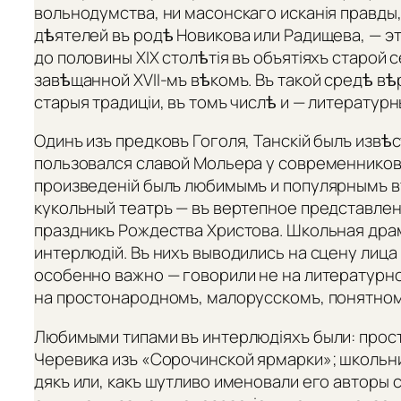
вольнодумства, ни масонскаго исканія правды
дѣятелей въ родѣ Новикова или Радищева, — э
до половины XIX столѣтія въ объятіяхъ старой
завѣщанной XVII-мъ вѣкомъ. Въ такой средѣ вѣр
старыя традиціи, въ томъ числѣ и — литературн
Одинъ изъ предковъ Гоголя, Танскій былъ извѣс
пользовался славой Мольера у современников
произведеній былъ любимымъ и популярнымъ въ
кукольный театръ — въ вертепное представлен
праздникъ Рождества Христова. Школьная дра
интерлюдій. Въ нихъ выводились на сцену лица
особенно важно — говорили не на литературно
на простонародномъ, малорусскомъ, понятно
Любимыми типами въ интерлюдіяхъ были: прост
Черевика изъ «Сорочинской ярмарки»; школьн
дякъ или, какъ шутливо именовали его авторы 