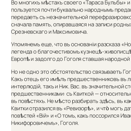
Во многихъ мѣстахъ своего «Тараса Бульбы» и
пользуется почти буквально народнымъ преда
передаетъ съ незначительной перефразировко
сначала память, опиравшаяся на записи родных
Срезневскаго и Максимовича.
Упомянемъ еще, что въ основаніи разсказа «Н
легенда о благочестивомъ кузнецѣ-живописцѣ
Европѣ и задолго до Гоголя ставшая народной 
Но не одно это обстоятельство связываетъ Го
Какъ отецъ его имѣлъ предшественниковъ въ л
интерлюдій, такъ и Ник. Вас. въ значительной 
предшественниками: съ Квиткой — относитель
въ повѣстяхъ. Не мѣсто разбирать здѣсь, въ к
Квитки отразился въ «Ревизорѣ», и что̀ могъ д
повѣстей «Вій» и «О томъ, какъ поссорился Ив
Никифоровичемъ», Гоголя.