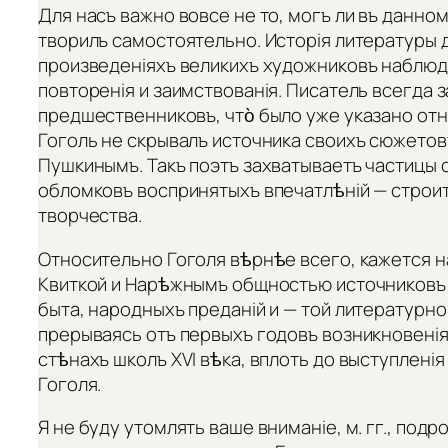
Для насъ важно вовсе не то, могъ ли въ данно
творилъ самостоятельно. Исторія литературы д
произведеніяхъ великихъ художниковъ наблюд
повторенія и заимствованія. Писатель всегда з
предшественниковъ, что̀ было уже указано от
Гоголь не скрывалъ источника своихъ сюжетовъ
Пушкинымъ. Такъ поэтъ захватываетъ частицы с
обломковъ воспринятыхъ впечатлѣній — строит
творчества.
Относительно Гоголя вѣрнѣе всего, кажется н
Квиткой и Нарѣжнымъ общностью источниковъ:
быта, народныхъ преданій и — той литературной
прерываясь отъ первыхъ годовъ возникновенія
стѣнахъ школъ XVI вѣка, вплоть до выступле
Гоголя.
Я не буду утомлять ваше вниманіе, м. гг., под