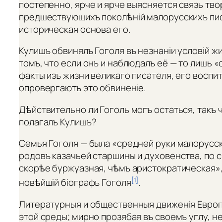
постепенно, ярче и ярче выясняется связь тв
предшествующихъ поколѣній малорусскихъ пи
историческая основа его.
Кулишъ обвинялъ Гоголя въ незнаніи условій ж
томъ, что если онъ и наблюдалъ её — то лишь «
факты изъ жизни великаго писателя, его воспи
опровергаютъ это обвиненіе.
Дѣйствительно ли Гоголь могъ остаться, такъ
полагалъ Кулишъ?
Семья Гоголя — была «средней руки малорусск
родовъ казачьей старшины и духовенства, по
скорѣе буржуазная, чѣмъ аристократическая»,
[1]
новѣйшій біографъ Гоголя
.
Литературныя и общественныя движенія Европы 
этой среды; мирно прозябая въ своемъ углу, не