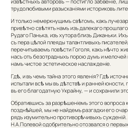
извѣстныхъ авторовъ — постигло забвеніе, ли
трудолюбивыми разысканіями историковъ лите
И только немеркнущимъ свѣтомъ, какъ лучезар
привѣтно свѣтятъ намъ изъ далекаго прошлаг
Рудаго Панька, изъ хутора близъ Диканьки. Их
съ пера цѣлой плеяды талантливыхъ писателей,
перечитываемъ повѣсти Гоголя, какъ нѣчто жив
насъ отъ безотрадныхъ порою думъ и мелочей 
намъ чистое эстетическое наслажденіе.
Гдѣ, и въ чемъ тайна этого явленія? Гдѣ источ
испытали всѣ мы въ дѣтствѣ и ранней юности,
въ его благодатную Украйну, — и сохранили эт
Обратившись за разрѣшеніемъ этого вопроса к
позднѣйшей, мы не найдемъ разгадки его очар
рядъ изумительно противорѣчивыхъ сужденій.
Н.А.Полевой одобрительно отозвался о первых