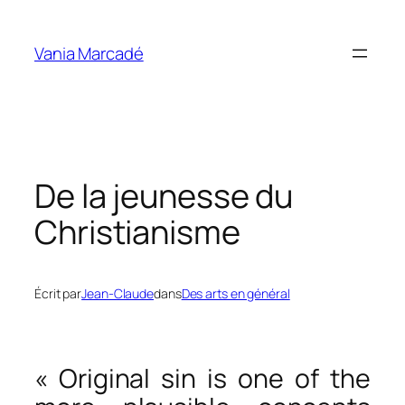
Aller
au
Vania Marcadé
contenu
De la jeunesse du
Christianisme
Écrit par
Jean-Claude
dans
Des arts en général
« Original sin is one of the