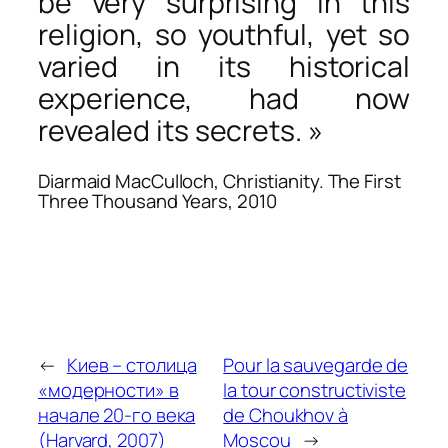
be very surprising in this
religion, so youthful, yet so
varied in its historical
experience, had now
revealed its secrets. »
Diarmaid MacCulloch,
Christianity. The First
Three Thousand Years
, 2010
←
Киев – столица
Pour la sauvegarde de
«модерности» в
la tour constructiviste
начале 20-го века
de Choukhov à
(Harvard, 2007)
Moscou
→