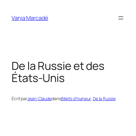
Aller
au
Vania Marcadé
contenu
De la Russie et des
États-Unis
Écrit par
Jean-Claude
dans
Billets d’humeur
, 
De la Russie