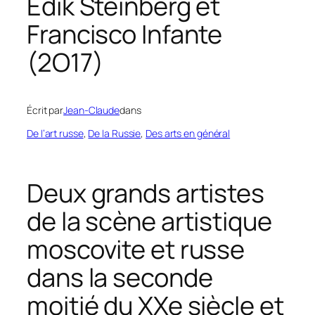
Édik Steinberg et
Francisco Infante
(2O17)
Écrit par
Jean-Claude
dans
De l’art russe
, 
De la Russie
, 
Des arts en général
Deux grands artistes
de la scène artistique
moscovite et russe
dans la seconde
moitié du XXe siècle et