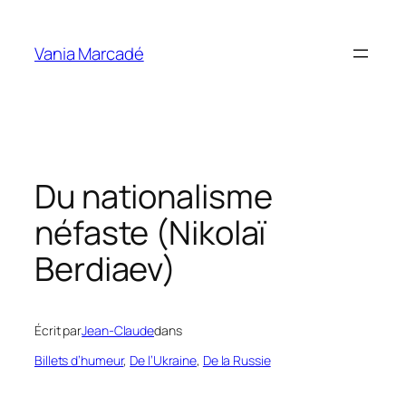
Aller
au
Vania Marcadé
contenu
Du nationalisme
néfaste (Nikolaï
Berdiaev)
Écrit par
Jean-Claude
dans
Billets d’humeur
, 
De l’Ukraine
, 
De la Russie