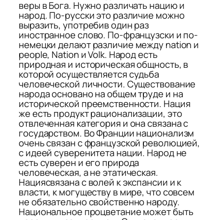
веры в Бога. Нужно различать нацию и
народ. По-русски это различие можно
выразить, употребив один раз
иностранное слово. По-французски и по-
немецки делают различие между nation и
people, Nation и Volk. Народ есть
природная и историческая общность, в
которой осуществляется судьба
человеческой личности. Су­ществование
народа основано на общем труде и на
историче­ской преемственности. Нация
же есть продукт рационализации, это
отвлеченная категория и она связана с
государством. Во Франции национализм
очень связан с французской революцией,
с идеей суверенитета нации. Народ не
есть суверен и его при­рода
человеческая, а не этатическая.
Нациясвязана с волей к экспансии и к
власти, к могуществу в мире, что совсем
не обязательно свойственно народу.
Национальное процветание мо­жет быть