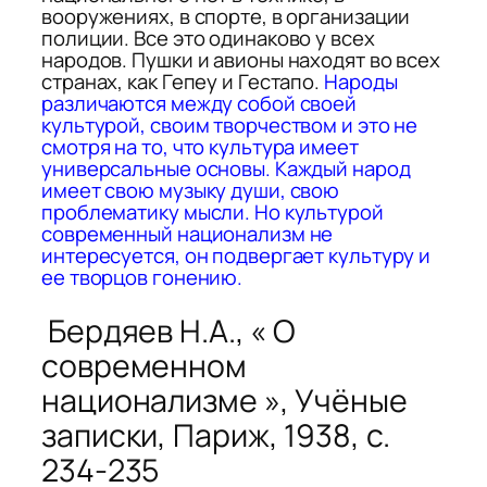
вооружениях, в спорте, в организации
полиции. Все это одинаково у всех
народов. Пушки и авионы находят во всех
странах, как Гепеу и Гестапо.
Народы
различаются между со­бой своей
культурой, своим творчеством и это не
смотря на то, что культура имеет
универсальные основы. Каждый народ
имеет свою музыку души, свою
проблематику мысли. Но культурой
современный национализм не
интересуется, он подвергает куль­туру и
ее творцов гонению.
Бердяев Н.А., « О
современном
национализме »,
Учёные
записки
, Париж, 1938, c.
234-235