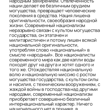
народным захирением. Отвлеченность
нации делает ее безличным орудием
могущества, превращает человеческие
поколения в средства. Нация лишена
оригинальности, своеобра­зия народной
жизни. Современный национализм
неразрывно связан с культом могущества
государства, он этатачен и
милитаристичен и потому лишен всякой
национальной оригинальности,
употребляя слово «национальный» в
смысле «народный». Всe националисты
современного мира как две капли воды
походят друг на друга и хотят одного и
того же. Отождествляя нацио­нальную
волю и национальную миссию с ростом
могущества го­сударства, с культом силы
и насилия, с техническим вооруже­нием, с
жаждой войны в господства над другими
народами, со­временный национализм
приобретает совершенно безличный
интернациональный характер. Ничего
национального нет в техни­ке, в