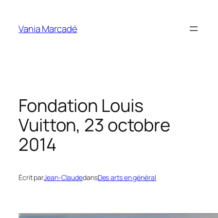
Aller
au
Vania Marcadé
contenu
Fondation Louis
Vuitton, 23 octobre
2014
Écrit par
Jean-Claude
dans
Des arts en général