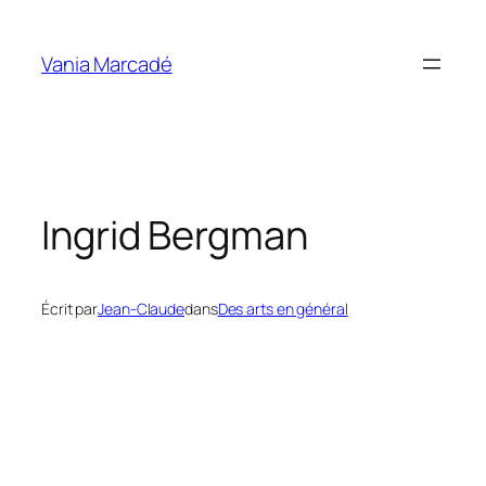
Aller
au
Vania Marcadé
contenu
Ingrid Bergman
Écrit par
Jean-Claude
dans
Des arts en général