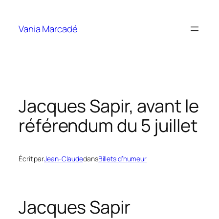
Aller
au
Vania Marcadé
contenu
Jacques Sapir, avant le
référendum du 5 juillet
Écrit par
Jean-Claude
dans
Billets d’humeur
Jacques Sapir