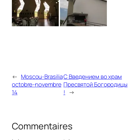
←
Moscou-Brasilia
С Введением во храм
octobre-novembre
Пресвятой Богородицы
14
!
→
Commentaires