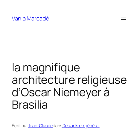
Aller
au
Vania Marcadé
contenu
la magnifique
architecture religieuse
d’Oscar Niemeyer à
Brasilia
Écrit par
Jean-Claude
dans
Des arts en général