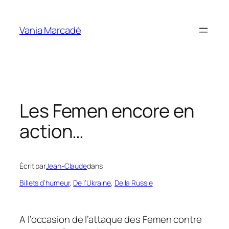
Aller
au
Vania Marcadé
contenu
Les Femen encore en
action…
Écrit par
Jean-Claude
dans
Billets d’humeur
, 
De l’Ukraine
, 
De la Russie
A l’occasion de l’attaque des Femen contre