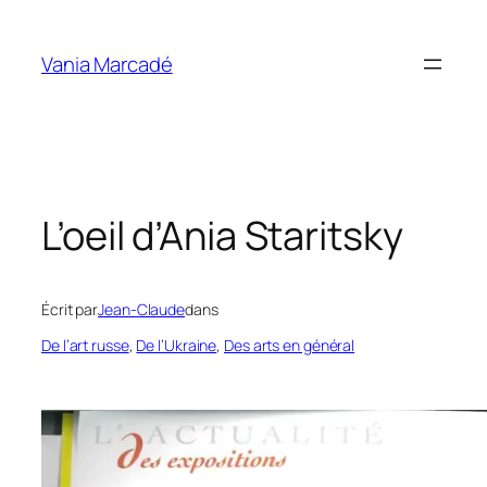
Aller
au
Vania Marcadé
contenu
L’oeil d’Ania Staritsky
Écrit par
Jean-Claude
dans
De l’art russe
, 
De l’Ukraine
, 
Des arts en général