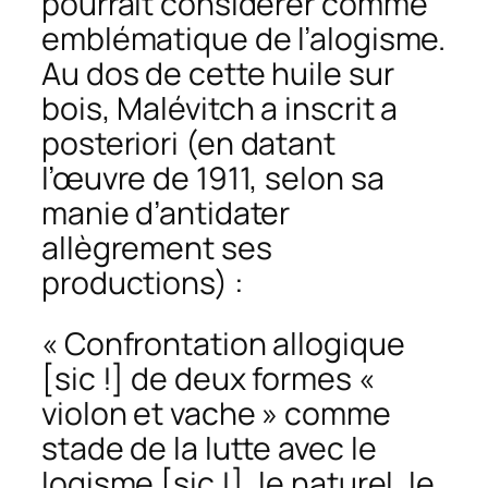
pourrait considérer comme
emblématique de l’alogisme.
Au dos de cette huile sur
bois, Malévitch a inscrit
a
posteriori
(en datant
l’œuvre de 1911, selon sa
manie d’antidater
allègrement ses
productions) :
« Confrontation allogique
[
sic !
] de deux formes «
violon et vache » comme
stade de la lutte avec le
logisme [
sic !
], le naturel, le