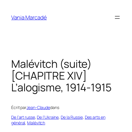
Aller
au
Vania Marcadé
contenu
Malévitch (suite)
[CHAPITRE XIV]
L’alogisme, 1914-1915
Écrit par
Jean-Claude
dans
De l’art russe
, 
De l’Ukraine
, 
De la Russie
, 
Des arts en
général
, 
Malévitch