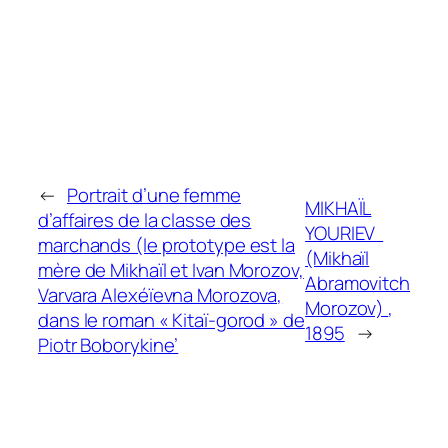
←
Portrait d’une femme
MIKHAÏL
d’affaires de la classe des
YOURIEV
marchands (le prototype est la
(Mikhaïl
mère de Mikhaïl et Ivan Morozov,
Abramovitch
Varvara Alexéïevna Morozova,
Morozov)
,
dans le roman « Kitaï-gorod » de
1895
→
Piotr Boborykine’