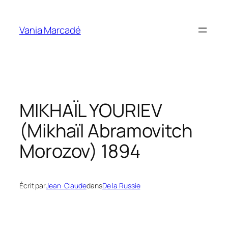
Aller
au
Vania Marcadé
contenu
MIKHAÏL YOURIEV
(Mikhaïl Abramovitch
Morozov)
1894
Écrit par
Jean-Claude
dans
De la Russie