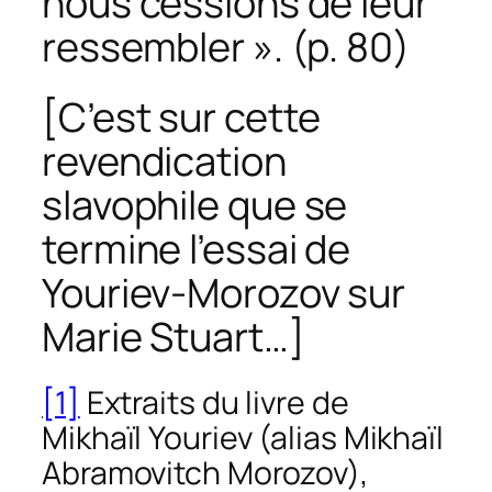
nous cessions de leur
ressembler ». (p. 80)
[
C’est sur cette
revendication
slavophile q
ue se
termine l’essa
i de
Youriev-Morozov sur
Marie Stuart…
]
[1]
Extraits du livre de
Mikhaïl Youriev (alias Mikhaïl
Abramovitch Morozov),