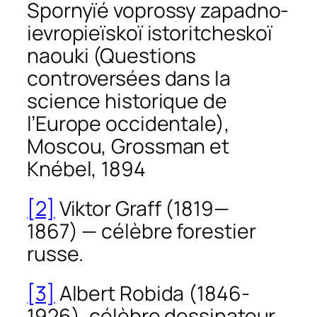
Spornyïé voprossy zapadno-
ievropieïskoï istoritcheskoï
naouki
(Questions
controversées dans la
science historique de
l’Europe occidentale),
Moscou, Grossman et
Knébel, 1894
[2]
Viktor Graff (1819—
1867) — célèbre forestier
russe.
[3]
Albert Robida (1846-
1926), célèbre dessinateur,