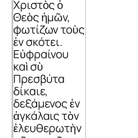
Χριστὸς ὁ
Θεὸς ἡμῶν,
φωτίζων τοὺς
ἐν σκότει.
Εὐφραίνου
καὶ σὺ
Πρεσβύτα
δίκαιε,
δεξάμενος ἐν
ἀγκάλαις τὸν
ἐλευθερωτὴν