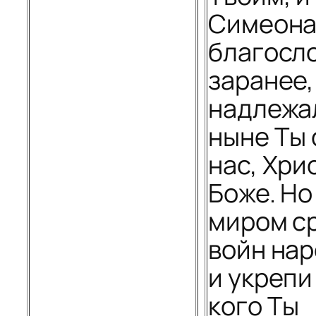
Симеон
благосл
заранее,
надлежал
ныне Ты 
нас, Хри
Боже. Но
миром с
войн нар
и укрепи
кого Ты