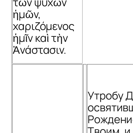
τῶν ψυχῶν
ἡμῶν,
χαριζόμενος
ἡμῖν καὶ τὴν
Ἀνάστασιν.
Утробу 
освятив
Рождени
Твоим, и