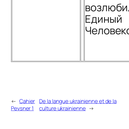
возлюби
Единый
Человек
←
Cahier
De la langue ukrainienne et de la
Pevsner 1
culture ukrainienne
→