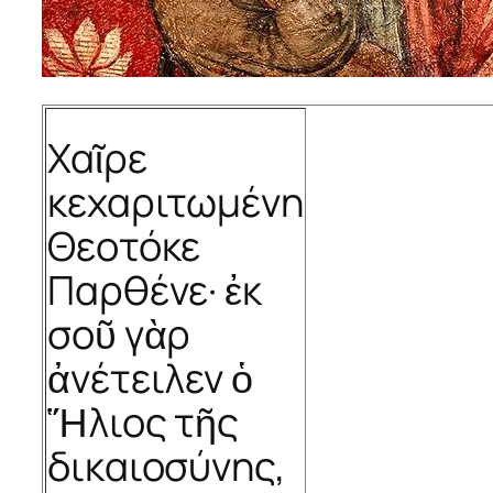
Χαῖρε
κεχαριτωμένη
Θεοτόκε
Παρθένε· ἐκ
σοῦ γὰρ
ἀνέτειλεν ὁ
Ἥλιος τῆς
δικαιοσύνης,