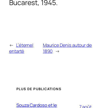
Bucarest, 1945.
←
L’éternel
Maurice Denis autour de
entarté
1890
→
PLUS DE PUBLICATIONS
Souza Cardoso et le
7 août