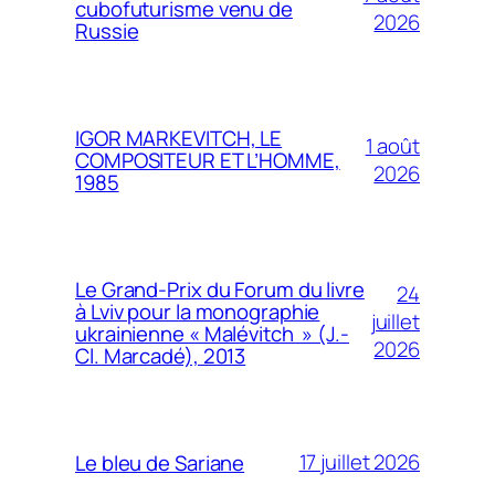
cubofuturisme venu de
2026
Russie
IGOR MARKEVITCH, LE
1 août
COMPOSITEUR ET L’HOMME,
2026
1985
Le Grand-Prix du Forum du livre
24
à Lviv pour la monographie
juillet
ukrainienne « Malévitch » (J.-
2026
Cl. Marcadé), 2013
17 juillet 2026
Le bleu de Sariane