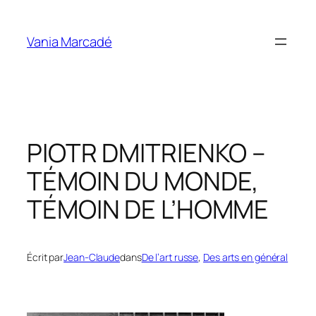
Aller
au
Vania Marcadé
contenu
PIOTR DMITRIENKO –
TÉMOIN DU MONDE,
TÉMOIN DE L’HOMME
Écrit par
Jean-Claude
dans
De l’art russe
, 
Des arts en général