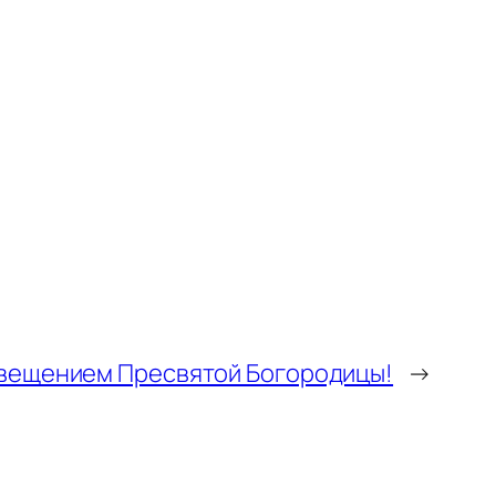
вещением Пресвятой Богородицы!
→