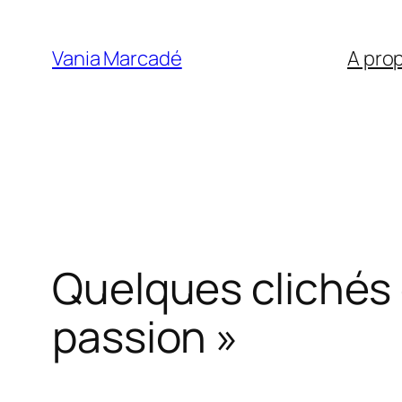
Aller
au
Vania Marcadé
A pro
contenu
Quelques clichés 
passion »