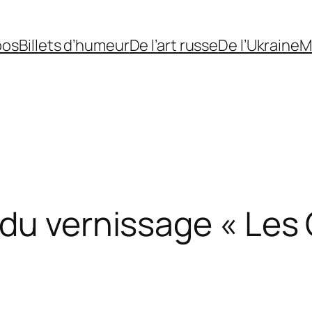
pos
Billets d’humeur
De l’art russe
De l’Ukraine
M
du vernissage « Les 