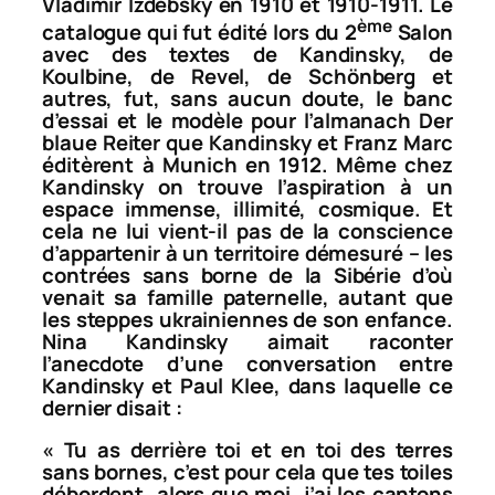
Vladimir Izdebsky en 1910 et 1910-1911. Le
ème
catalogue qui fut édité lors du 2
Salon
avec des textes de Kandinsky, de
Koulbine, de Revel, de Schönberg et
autres, fut, sans aucun doute, le banc
d’essai et le modèle pour l’almanach
Der
blaue Reiter
que Kandinsky et Franz Marc
éditèrent à Munich en 1912. Même chez
Kandinsky on trouve l’aspiration à un
espace immense, illimité, cosmique. Et
cela ne lui vient-il pas de la conscience
d’appartenir à un territoire démesuré – les
contrées sans borne de la Sibérie d’où
venait sa famille paternelle, autant que
les steppes ukrainiennes de son enfance.
Nina Kandinsky aimait raconter
l’anecdote d’une conversation entre
Kandinsky et Paul Klee, dans laquelle ce
dernier disait :
«
Tu as derrière toi et en toi des terres
sans bornes, c’est pour cela que tes toiles
débordent, alors que moi, j’ai les cantons