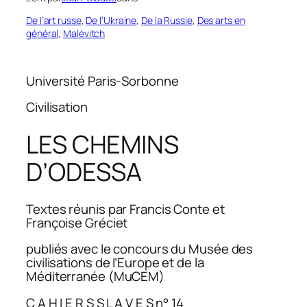
De l’art russe
, 
De l’Ukraine
, 
De la Russie
, 
Des arts en
général
, 
Malévitch
Université Paris-Sorbonne
Civilisation
LES CHEMINS
D’ODESSA
Textes réunis par Francis Conte et
Françoise Gréciet
publiés avec le concours du Musée des
civilisations de l’Europe et de la
Méditerranée (MuCEM)
C A H I E R S S L A V E S n° 14