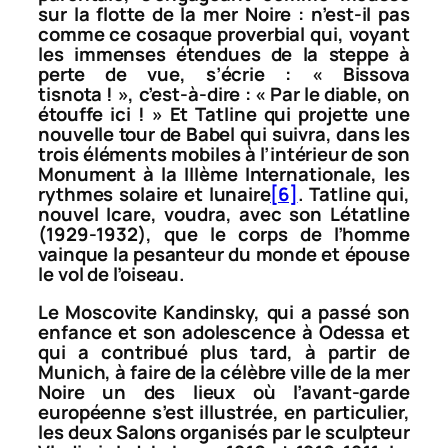
sur la flotte de la mer Noire : n’est-il pas
comme ce cosaque proverbial qui, voyant
les immenses étendues de la steppe à
perte de vue, s’écrie : « Bissova
tisnota ! », c’est-à-dire : « Par le diable, on
étouffe ici ! » Et Tatline qui projette une
nouvelle tour de Babel qui suivra, dans les
trois éléments mobiles à l’intérieur de son
Monument à la IIIème Internationale
, les
rythmes solaire et lunaire
[6]
. Tatline qui,
nouvel Icare, voudra, avec son
Létatline
(1929-1932), que le corps de l’homme
vainque la pesanteur du monde et épouse
le vol de l’oiseau.
Le Moscovite Kandinsky, qui a passé son
enfance et son adolescence à Odessa et
qui a contribué plus tard, à partir de
Munich, à faire de la célèbre ville de la mer
Noire un des lieux où l’avant-garde
européenne s’est illustrée, en particulier,
les deux Salons organisés par le sculpteur