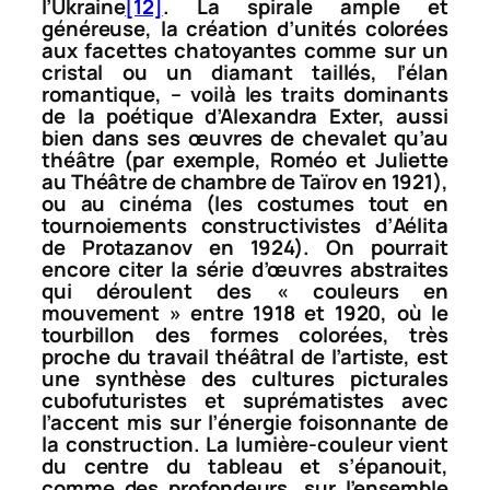
l’Ukraine
[12]
. La spirale ample et
généreuse, la création d’unités colorées
aux facettes chatoyantes comme sur un
cristal ou un diamant taillés, l’élan
romantique, – voilà les traits dominants
de la poétique d’Alexandra Exter, aussi
bien dans ses œuvres de chevalet qu’au
théâtre (par exemple,
Roméo et Juliette
au Théâtre de chambre de Taïrov en 1921),
ou au cinéma (les costumes tout en
tournoiements constructivistes d’
Aélita
de Protazanov en 1924). On pourrait
encore citer la série d’œuvres abstraites
qui déroulent des « couleurs en
mouvement » entre 1918 et 1920, où le
tourbillon des formes colorées, très
proche du travail théâtral de l’artiste, est
une synthèse des cultures picturales
cubofuturistes et suprématistes avec
l’accent mis sur l’énergie foisonnante de
la construction. La lumière-couleur vient
du centre du tableau et s’épanouit,
comme des profondeurs, sur l’ensemble