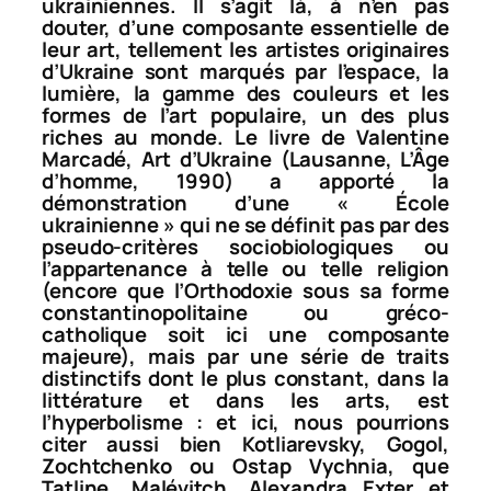
ukrainiennes. Il s’agit là, à n’en pas
douter, d’une composante essentielle de
leur art, tellement les artistes originaires
d’Ukraine sont marqués par l’espace, la
lumière, la gamme des couleurs et les
formes de l’art populaire, un des plus
riches au monde. Le livre de Valentine
Marcadé,
Art d’Ukraine
(Lausanne, L’Âge
d’homme, 1990) a apporté la
démonstration d’une « École
ukrainienne » qui ne se définit pas par des
pseudo-critères sociobiologiques ou
l’appartenance à telle ou telle religion
(encore que l’Orthodoxie sous sa forme
constantinopolitaine ou gréco-
catholique soit ici une composante
majeure), mais par une série de traits
distinctifs dont le plus constant, dans la
littérature et dans les arts, est
l’hyperbolisme : et ici, nous pourrions
citer aussi bien Kotliarevsky, Gogol,
Zochtchenko ou Ostap Vychnia, que
Tatline, Malévitch, Alexandra Exter et