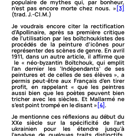
populaire de mythes qui, par bonheur,
n’est pas encore morte chez nous.
»
[3]
(trad. J.-Cl.M.)
Je voudrais encore citer la rectification
d’Apollinaire, après sa première critique
de l’utilisation par les boïtchoukistes des
procédés de la peinture d’icônes pour
représenter des scènes de genre. En avril
1911, dans un autre article, il affirme que
le « néo-byzantin Boïtchouk, qui emplit
l’an dernier les ‘Indépendants’ de ses
peintures et de celles de ses élèves », a
permis peut-être aux Français d’en tirer
profit, en rappelant « que les peintres
aussi bien que les poètes peuvent bien
tricher avec les siècles. Et Mallarmé ne
s’est point trompé en le disant »
[4]
.
Je mentionne ces réflexions au début du
XXe siècle sur la spécificité de l’art
ukrainien pour les étendre jusqu’à
l’analyse de quelques traits distinctifs,