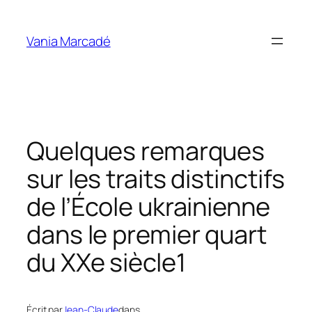
Aller
au
Vania Marcadé
contenu
Quelques remarques
sur les traits distinctifs
de l’École ukrainienne
dans le premier quart
du XXe siècle1
Écrit par
Jean-Claude
dans