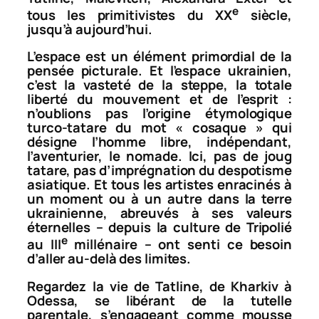
e
tous les primitivistes du XX
siècle,
jusqu’à aujourd’hui.
L’espace est un élément primordial de la
pensée picturale. Et l’espace ukrainien,
c’est la vasteté de la steppe, la totale
liberté du mouvement et de l’esprit :
n’oublions pas l’origine étymologique
turco-tatare du mot « cosaque » qui
désigne l’homme libre, indépendant,
l’aventurier, le nomade. Ici, pas de joug
tatare, pas d’imprégnation du despotisme
asiatique. Et tous les artistes enracinés à
un moment ou à un autre dans la terre
ukrainienne, abreuvés à ses valeurs
éternelles – depuis la culture de Tripolié
e
au III
millénaire – ont senti ce besoin
d’aller au-delà des limites.
Regardez la vie de Tatline, de Kharkiv à
Odessa, se libérant de la tutelle
parentale, s’engageant comme mousse