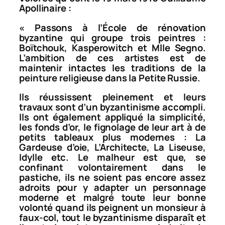
Apollinaire :
«
Passons à l’École de rénovation
byzantine qui groupe trois peintres :
Boïtchouk, Kasperowitch et Mlle Segno.
L’ambition de ces artistes est de
maintenir intactes les traditions de la
peinture religieuse dans la Petite Russie.
Ils réussissent pleinement et leurs
travaux sont d’un byzantinisme accompli.
Ils ont également appliqué la simplicité,
les fonds d’or, le fignolage de leur art à de
petits tableaux plus modernes :
La
Gardeuse d’oie
,
L’Architecte
,
La Liseuse
,
Idylle
etc. Le malheur est que, se
confinant volontairement dans le
pastiche, ils ne soient pas encore assez
adroits pour y adapter un personnage
moderne et malgré toute leur bonne
volonté quand ils peignent un monsieur à
faux-col, tout le byzantinisme disparaît et