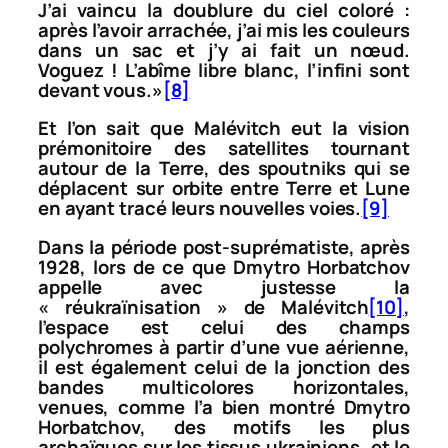
J’ai vaincu la doublure du ciel coloré :
après l’avoir arrachée, j’ai mis les couleurs
dans un sac et j’y ai fait un nœud.
Voguez ! L’abîme libre blanc, l’infini sont
devant vous
.»
[8]
Et l’on sait que Malévitch eut la vision
prémonitoire des satellites tournant
autour de la Terre, des spoutniks qui se
déplacent sur orbite entre Terre et Lune
en ayant tracé leurs nouvelles voies.
[9]
Dans la période post-suprématiste, après
1928, lors de ce que Dmytro Horbatchov
appelle avec justesse la
« réukraïnisation » de Malévitch
[10]
,
l’espace est celui des champs
polychromes à partir d’une vue aérienne,
il est également celui de la jonction des
bandes multicolores horizontales,
venues, comme l’a bien montré Dmytro
Horbatchov, des motifs les plus
archaïques sur les tissus ukrainiens, et le