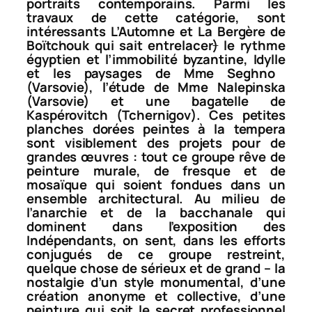
portraits contemporains. Parmi les
travaux de cette catégorie, sont
intéressants
L’Automne
et
La Bergère
de
Boïtchouk qui sait entrelacer
)
le rythme
égyptien et l’immobilité byzantine
, Idylle
et les paysages de Mme Seghno
(Varsovie), l’étude de Mme Nalepinska
(Varsovie) et une bagatelle de
Kaspérovitch (Tchernigov). Ces petites
planches dorées peintes à la tempera
sont visiblement des projets pour de
grandes œuvres : tout ce groupe rêve de
peinture murale, de fresque et de
mosaïque qui soient fondues dans un
ensemble architectural. Au milieu de
l’anarchie et de la bacchanale qui
dominent dans l’exposition des
Indépendants, on sent, dans les efforts
conjugués de ce groupe restreint,
quelque chose de sérieux et de grand – la
nostalgie d’un style monumental, d’une
création anonyme et collective, d’une
peinture qui soit le secret professionnel