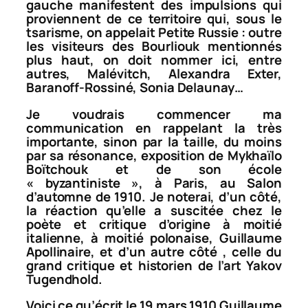
gauche manifestent des impulsions qui
proviennent de ce territoire qui, sous le
tsarisme, on appelait Petite Russie : outre
les visiteurs des Bourliouk mentionnés
plus haut, on doit nommer ici, entre
autres, Malévitch, Alexandra Exter,
Baranoff-Rossiné, Sonia Delaunay…
Je voudrais commencer ma
communication en rappelant la très
importante, sinon par la taille, du moins
par sa résonance, exposition de Mykhaïlo
Boïtchouk et de son école
« byzantiniste », à Paris, au Salon
d’automne de 1910. Je noterai, d’un côté,
la réaction qu’elle a suscitée chez le
poète et critique d’origine à moitié
italienne, à moitié polonaise, Guillaume
Apollinaire, et d’un autre côté , celle du
grand critique et historien de l’art Yakov
Tugendhold.
Voici ce qu’écrit le 19 mars 1910 Guillaume