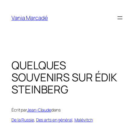
Aller
au
Vania Marcadé
contenu
QUELQUES
SOUVENIRS SUR ÉDIK
STEINBERG
Écrit par
Jean-Claude
dans
De la Russie
, 
Des arts en général
, 
Malévitch