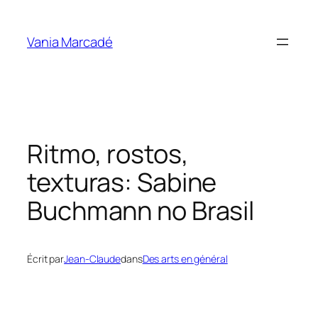
Aller
au
Vania Marcadé
contenu
Ritmo, rostos,
texturas: Sabine
Buchmann no Brasil
Écrit par
Jean-Claude
dans
Des arts en général