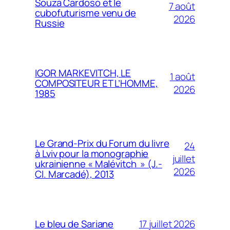
Souza Cardoso et le
7 août
cubofuturisme venu de
2026
Russie
IGOR MARKEVITCH, LE
1 août
COMPOSITEUR ET L’HOMME,
2026
1985
Le Grand-Prix du Forum du livre
24
à Lviv pour la monographie
juillet
ukrainienne « Malévitch » (J.-
2026
Cl. Marcadé), 2013
17 juillet 2026
Le bleu de Sariane