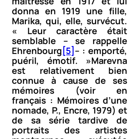
maîtresse en 1917 et lui
donna en 1919 une fille,
Marika, qui, elle, survécut.
« Leur caractère était
semblable – se rappelle
Ehrenbourg
[5]
– : emporté,
puéril, émotif. »Marevna
est relativement bien
connue à cause de ses
mémoires (voir en
français :
Mémoires d’une
nomade
, P., Encre, 1979) et
de sa série tardive de
portraits des artistes