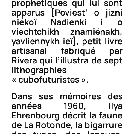
prophétiques qui lui sont
apparus
[
Poviest’ o jizni
niékoï Nadienki i o
viechtchikh znamiénakh,
yavliennykh ieï
], petit livre
artisanal fabriqué par
Rivera qui l’illustra de sept
lithographies
« cubofuturistes ».
Dans ses mémoires des
années 1960, Ilya
Ehrenbourg décrit la faune
de La Rotonde, la bigarrure