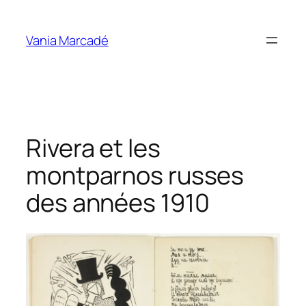
Aller
au
Vania Marcadé
contenu
Rivera et les
montparnos russes
des années 1910