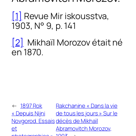
[1]
Revue
Mir iskousstva
,
1903, N° 9, p. 141
[2]
Mikhaïl Morozov était né
en 1870.
←
1897 Rok
Rakchanine « Dans la vie
« Depuis Nijni
de tous les jours » Sur le
Novgorod. Essais
décès de Mikhaïl
et
Abramovitch Morozov,