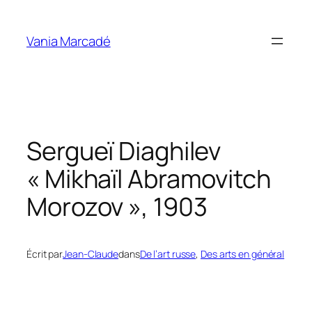
Aller
au
Vania Marcadé
contenu
Sergueï Diaghilev
« Mikhaïl Abramovitch
Morozov », 1903
Écrit par
Jean-Claude
dans
De l’art russe
, 
Des arts en général