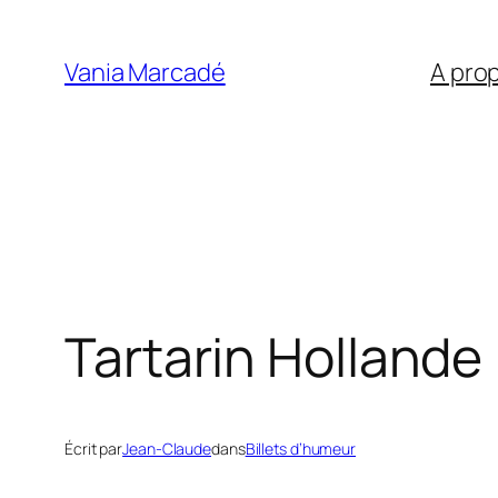
Aller
au
Vania Marcadé
A pro
contenu
Tartarin Hollande
Écrit par
Jean-Claude
dans
Billets d’humeur