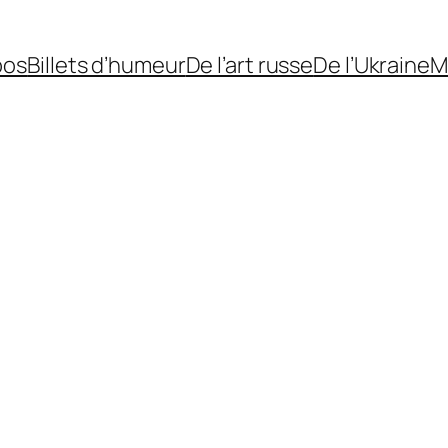
pos
Billets d’humeur
De l’art russe
De l’Ukraine
M