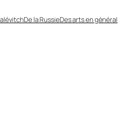
alévitch
De la Russie
Des arts en général