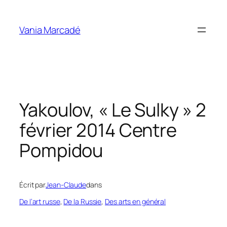
Aller
au
Vania Marcadé
contenu
Yakoulov, « Le Sulky » 2
février 2014 Centre
Pompidou
Écrit par
Jean-Claude
dans
De l’art russe
, 
De la Russie
, 
Des arts en général