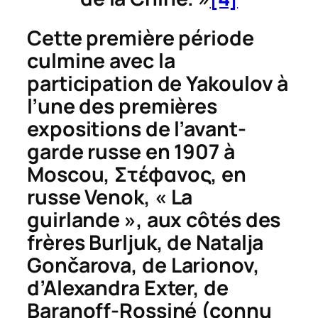
Cette première période
culmine avec la
participation de Yakoulov à
l’une des premières
expositions de l’avant-
garde russe en 1907 à
Moscou,
Στέφανος
, en
russe
Venok
, « La
guirlande », aux côtés des
frères Burljuk, de Natalja
Gon
č
arova, de Larionov,
d’Alexandra Exter, de
Baranoff-Rossiné (connu