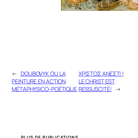
←
DOUBOVYK OU LA
ΧΡΙΣΤΟΣ ΑΝΕΣΤΙ !
PEINTURE EN ACTION
LE CHRIST EST
MÉTAPHYSICO-POÉTIQUE
RESSUSCITÉ!
→
PLUS DE PUBLICATIONS