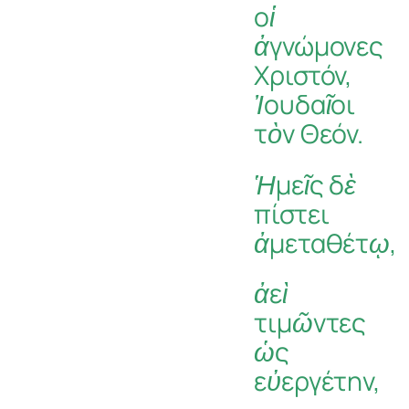
οἱ
ἀγνώμονες
Χριστόν,
Ἰουδαῖοι
τὸν Θεόν.
Ἡμεῖς δὲ
πίστει
ἀμεταθέτῳ,
ἀεὶ
τιμῶντες
ὡς
εὐεργέτην,