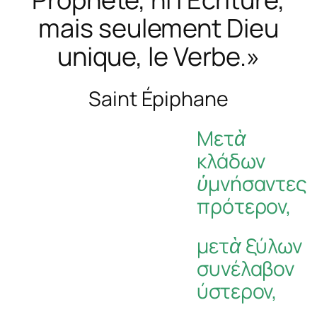
mais seulement Dieu
unique, le Verbe.»
Saint Épiphane
Μετὰ
κλάδων
ὑμνήσαντες
πρότερον,
μετὰ
ξύλων
συνέλαβον
ύστερον,