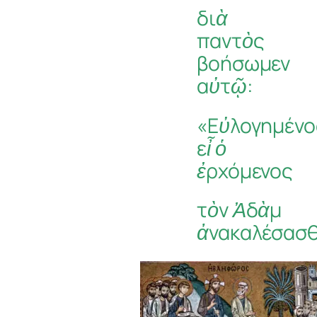
διὰ
παντὸς
βοήσωμεν
αὐτῷ:
«Εὐλογημένο
εἶ ὁ
ἐρχόμενος
τὸν Ἀδὰμ
ἀνακαλέσασ