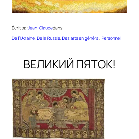
Écrit par
Jean-Claude
dans
De l’Ukraine
, 
De la Russie
, 
Des arts en général
, 
Personnel
ВЕЛИКИЙ ПЯТОК!