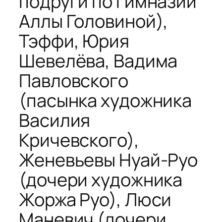
подруги по гимназии
Аллы Головиной),
Тэффи, Юрия
Шевелёва, Вадима
Павловского
(пасынка художника
Василия
Кричевского),
Женевьевы Нуай-Руо
(дочери художника
Жоржа Руо), Люси
Маневич (дочери