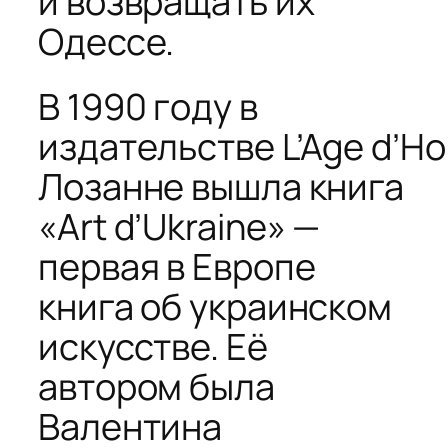
и возвращать их
Одессе.
В 1990 году в
издательстве
L
’
Age
d
’
H
Лозанне вышла книга
«Art d’Ukraine» —
первая в Европе
книга об украинском
искусстве. Её
автором была
Валентина