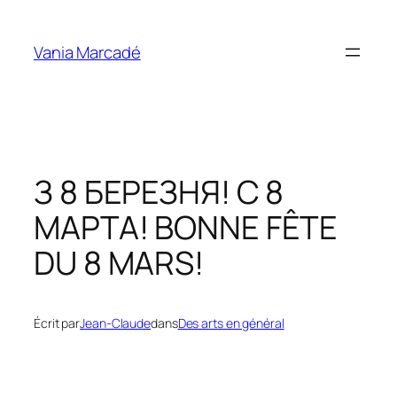
Aller
au
Vania Marcadé
contenu
З 8 БЕРЕЗНЯ! С 8
МАРТА! BONNE FÊTE
DU 8 MARS!
Écrit par
Jean-Claude
dans
Des arts en général