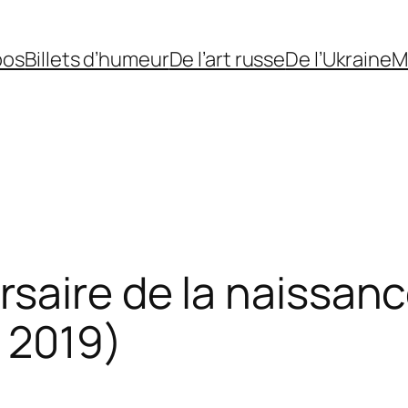
pos
Billets d’humeur
De l’art russe
De l’Ukraine
M
saire de la naissanc
r 2019)