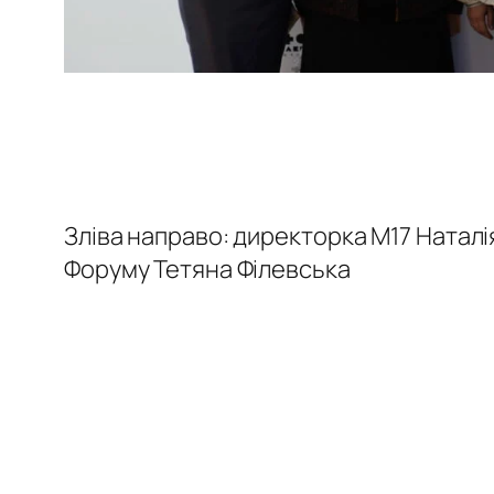
Зліва направо: директорка М17 Наталі
Форуму Тетяна Філевська