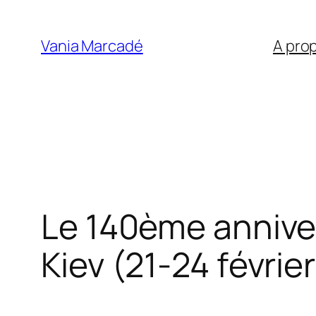
Aller
au
Vania Marcadé
A pro
contenu
Le 140ème anniver
Kiev (21-24 févrie