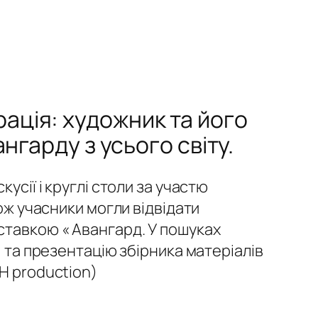
ація: художник та його
нгарду з усього світу.
усії і круглі столи за участю
ож учасники могли відвідати
ставкою « Авангард. У пошуках
) та презентацію збірника матеріалів
H production)