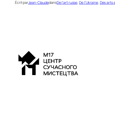
Écrit par
Jean-Claude
dans
De l’art russe
, 
De l’Ukraine
, 
Des arts 