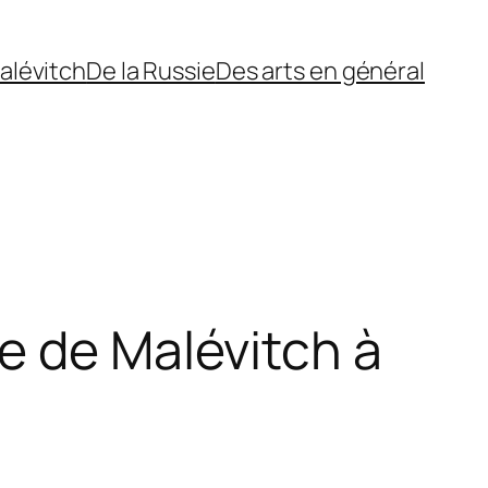
alévitch
De la Russie
Des arts en général
e de Malévitch à