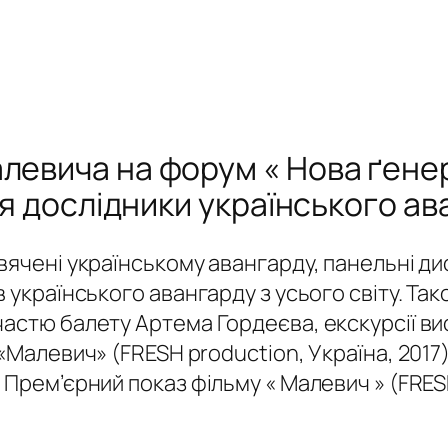
левича на форум « Нова ґенер
ся дослідники українського ава
ячені українському авангарду, панельні диск
 українського авангарду з усього світу. Так
частю балету Артема Гордеєва, екскурсії ви
«Малевич» (FRESH production, Україна, 2017
 Прем’єрний показ фільму « Малевич » (FRES