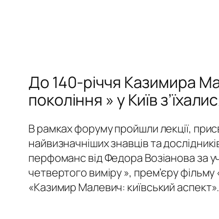
До 140-річчя Казимира Ма
покоління » у Київ з’їхали
В рамках форуму пройшли лекції, присв
найвизначніших знавців та дослідників
перфоманс від Федора Возіанова за у
четвертого виміру », прем’єру фільму 
«Казимир Малевич: київський аспект».