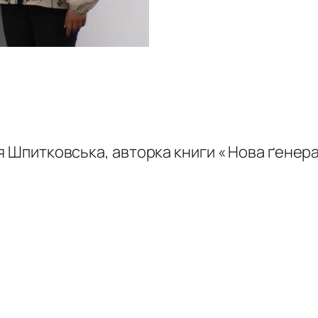
я Шпитковська, авторка книги « Нова ґенер