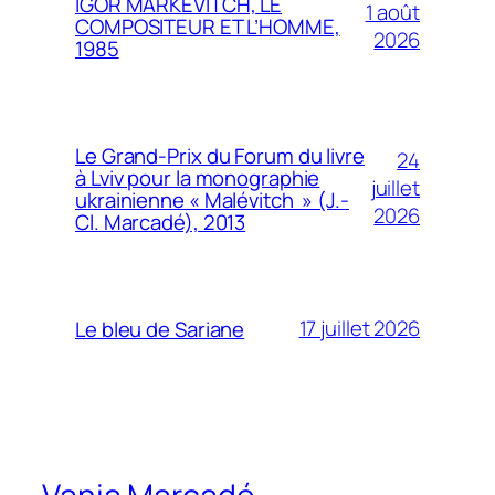
IGOR MARKEVITCH, LE
1 août
COMPOSITEUR ET L’HOMME,
2026
1985
Le Grand-Prix du Forum du livre
24
à Lviv pour la monographie
juillet
ukrainienne « Malévitch » (J.-
2026
Cl. Marcadé), 2013
17 juillet 2026
Le bleu de Sariane