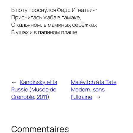
В поту проснулся Федр Игнатьич:
Приснилась жаба в гамаке,
С кальяном, в маминых серёжках
В ушах и в папином плаще.
←
Kandinsky et la
Malévitch à la Tate
Russie (Musée de
Modern, sans
Grenoble, 2011)
l’Ukraine
→
Commentaires