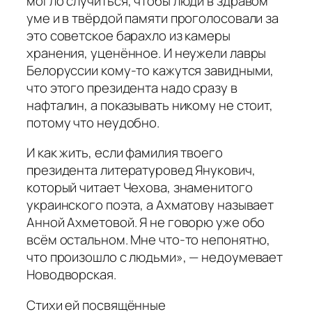
могло случиться, чтобы люди в здравом
уме и в твёрдой памяти проголосовали за
это советское барахло из камеры
хранения, уценённое. И неужели лавры
Белоруссии кому-то кажутся завидными,
что этого президента надо сразу в
нафталин, а показывать никому не стоит,
потому что неудобно.
И как жить, если фамилия твоего
президента литературовед Янукович,
который читает Чехова, знаменитого
украинского поэта, а Ахматову называет
Анной Ахметовой. Я не говорю уже обо
всём остальном. Мне что-то непонятно,
что произошло с людьми», — недоумевает
Новодворская.
Стихи ей посвящённые