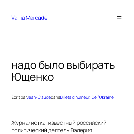
Aller
au
Vania Marcadé
contenu
надо было выбирать
Ющенко
Écrit par
Jean-Claude
dans
Billets d’humeur
, 
De l’Ukraine
Журналистка, известный российский
политический деятель Валерия