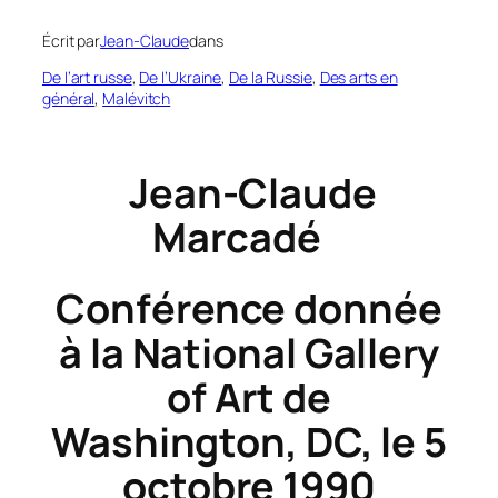
Écrit par
Jean-Claude
dans
De l’art russe
, 
De l’Ukraine
, 
De la Russie
, 
Des arts en
général
, 
Malévitch
Jean-Claude
Marcadé
Conférence donnée
à la National Gallery
of Art de
Washington, DC, le 5
octobre 1990