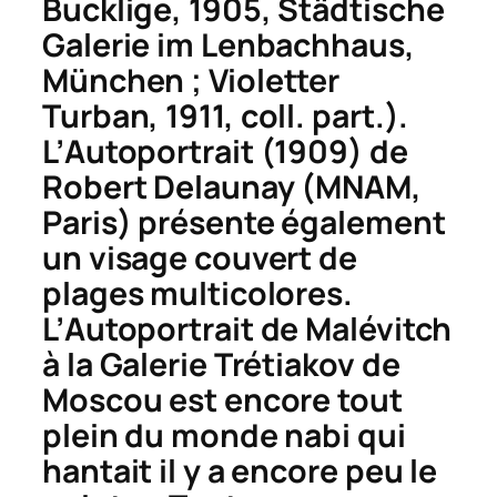
Bucklige
, 1905, Städtische
Galerie im Lenbachhaus,
München ;
Violetter
Turban
, 1911, coll. part.).
L’
Autoportrait
(1909) de
Robert Delaunay (MNAM,
Paris) présente également
un visage couvert de
plages multicolores.
L’
Autoportrait
de Malévitch
à la Galerie Trétiakov de
Moscou est encore tout
plein du monde nabi qui
hantait il y a encore peu le