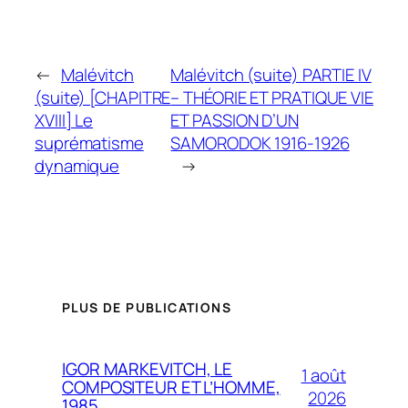
←
Malévitch
Malévitch (suite) PARTIE IV
(suite) [CHAPITRE
– THÉORIE ET PRATIQUE VIE
XVIII] Le
ET PASSION D’UN
suprématisme
SAMORODOK 1916-1926
dynamique
→
PLUS DE PUBLICATIONS
IGOR MARKEVITCH, LE
1 août
COMPOSITEUR ET L’HOMME,
2026
1985