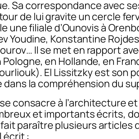
que. Sa correspondance avec ses
ur de lui gravite un cercle ferv
e une filiale d’
Ounovis
à Orenb
Liev Youdine, Konstantine Rojdes
ourov… Il se met en rapport av
 Pologne, en Hollande, en Franc
ourliouk). El Lissitzky est son 
ère dans la compréhension du s
 consacre à l’architecture et 
breux et importants écrits, do
l fait paraître plusieurs articl
 écrit :