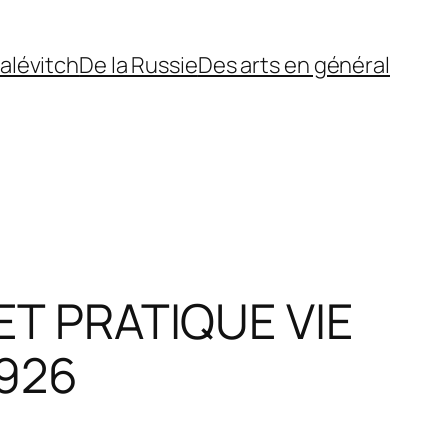
alévitch
De la Russie
Des arts en général
 ET PRATIQUE VIE
926