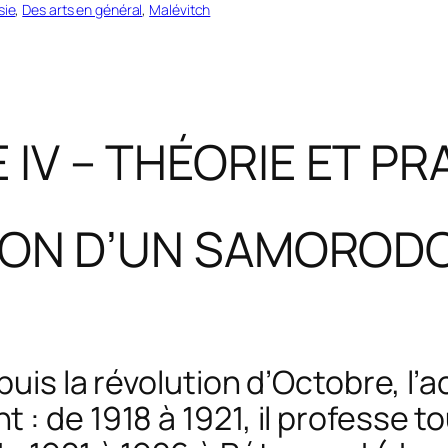
sie
, 
Des arts en général
, 
Malévitch
 IV – THÉORIE ET P
SION D’UN SAMORODO
puis la révolution d’Octobre, l’a
 de 1918 à 1921, il professe tour