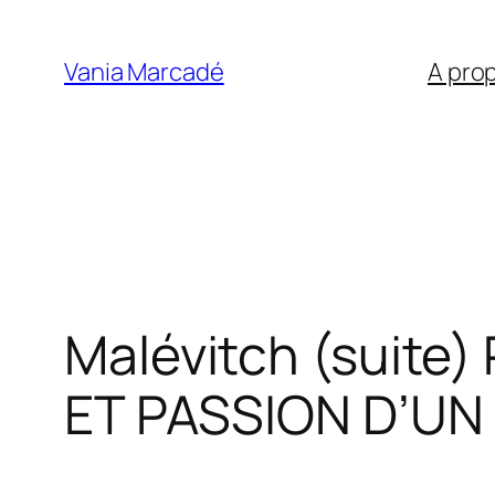
Aller
au
Vania Marcadé
A pro
contenu
Malévitch (suite)
ET PASSION D’U