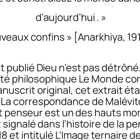
d’aujourd’hui . »
uveaux confins » [
Anarkhiya
, 19
 publié
Dieu n’est pas détrôné. 
ité philosophique
Le Monde co
uscrit original, cet extrait était
La correspondance de Malévitc
e et penseur est un des hauts mo
 signalé dans l’histoire de la p
8 et intitulé
L’Image ternaire de