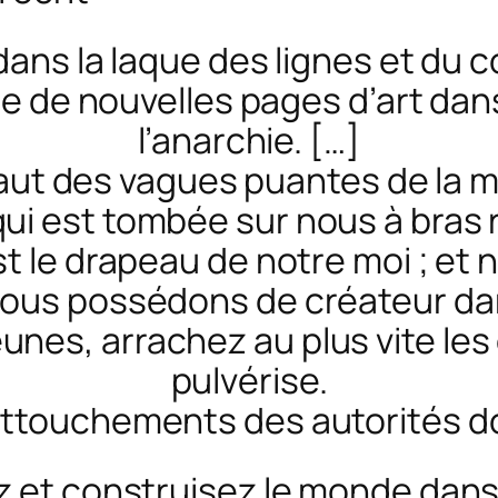
 dans la laque des lignes et du col
e de nouvelles pages d’art dan
l’anarchie. […]
assaut des vagues puantes de la
qui est tombée sur nous à bras
 le drapeau de notre moi ; et not
nous possédons de créateur dan
eunes, arrachez au plus vite les 
pulvérise.
attouchements des autorités 
lez et construisez le monde dan