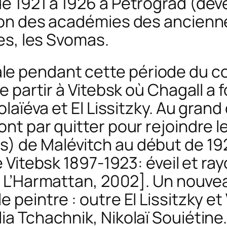
e 1921 à 1926 à Pétrograd (dev
tion des académies des ancienn
res, les
Svomas
.
le pendant cette période du 
de partir à Vitebsk où Chagall a
molaïéva et El Lissitzky. Au gra
ront par quitter pour rejoindre
s
) de Malévitch au début de 192
de Vitebsk 1897-1923: éveil et 
s, L’Harmattan, 2002]. Un nouveau
peintre : outre El Lissitzky et V
ia Tchachnik, Nikolaï Souiétin