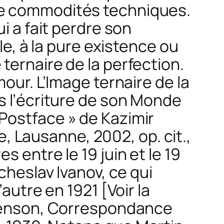
de commodités techniques.
ui a fait perdre son
le, à la pure existence ou
ternaire de la perfection.
amour.
L’Image ternaire de la
s l’écriture de son
Monde
 Postface » de Kazimir
ue
, Lausanne, 2002, op. cit.,
 entre le 19 juin et le 19
tcheslav Ivanov, ce qui
’autre
en 1921 [Voir la
henson,
Correspondance