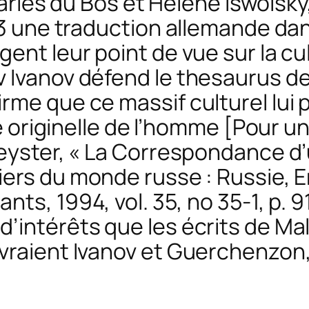
arles du Bos et Hélène Iswolsk
923 une traduction allemande da
gent leur point de vue sur la cul
 Ivanov défend le
thesaurus
de
e que ce massif culturel lui pès
té originelle de l’homme [Pour u
eyster, « La Correspondance d’un
ers du monde russe : Russie, E
dants
, 1994, vol. 35, no 35-1, p.
’intérêts que les écrits de M
vraient Ivanov et Guerchenzon,