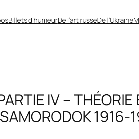
pos
Billets d’humeur
De l’art russe
De l’Ukraine
M
 PARTIE IV – THÉORIE
N SAMORODOK 1916-1