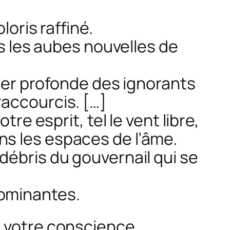
oris raffiné.
s les aubes nouvelles de
 mer profonde des ignorants
 raccourcis. […]
re esprit, tel le vent libre,
s les espaces de l’âme.
débris du gouvernail qui se
dominantes.
s votre conscience