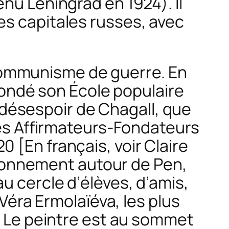
enu Léningrad en 1924). Il
es capitales russes, avec
communisme de guerre. En
 fondé son École populaire
nd désespoir de Chagall, que
 les Affirmateurs-Fondateurs
0 [En français, voir Claire
rayonnement autour de Pen,
 cercle d’élèves, d’amis,
éra Ermolaïéva, les plus
e. Le peintre est au sommet