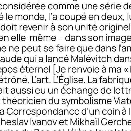
 considérée comme une série 
́ le monde, l’a coupé en deux, l
oit revenir à son unité originel
en elle-même – dans son image 
me ne peut se faire que dans l’
naude qui a lancé Malévitch dan
pos éternel
[Je renvoie à ma «
trôné. L’art. L’Église. La fabriq
t aussi eu un échange de lettres
et théoricien du symbolisme Via
la
Correspondance d’un coin à l
tcheslav Ivanov et Mikhaïl Gerc