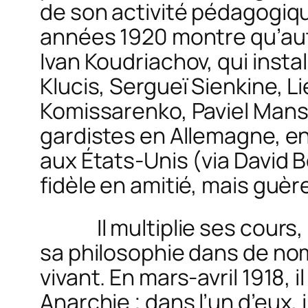
de son activité pédagogi
années 1920 montre qu’auto
Ivan Koudriachov, qui install
Klucis, Sergueï Sienkine, 
Komissarenko, Paviel Mans
gardistes en Allemagne, en
aux États-Unis (
via
David B
fidèle en amitié, mais gu
Il multiplie ses cours, se
sa philosophie dans de nom
vivant. En mars-avril 1918, i
Anarchie
; dans l’un d’eux, il