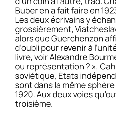
d’un coin à l’autre,
trad. Ch
Buber en a fait faire en 1
Les deux écrivains y échan
grossièrement, Viatcheslav
alors que Guerchenzon affirm
d’oubli pour revenir à l’uni
livre, voir Alexandre Bourm
ou représentation ? »,
Cahi
soviétique, États indépen
sont dans la même sphère d
1920. Aux deux voies qu’ou
troisième.