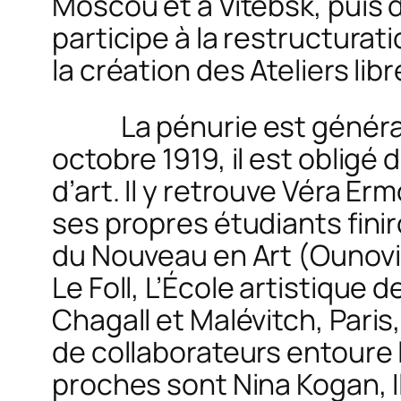
Moscou et à Vitebsk, puis d
participe à la restructura
la création des Ateliers lib
La pénurie est généra
octobre 1919, il est obligé 
d’art. Il y retrouve Véra Er
ses propres étudiants fini
du Nouveau en Art (
Ounovi
Le Foll,
L’École artistique 
Chagall et Malévitch
, Pari
de collaborateurs entoure le 
proches sont Nina Kogan, Il