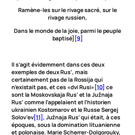
Ramène-les sur le rivage sacré, sur le
rivage russien,
Dans le monde de la joie, parmi le peuple
baptisé]
[9]
Il s’agit évidemment dans ces deux
exemples de deux
Rus’
, mais
certainement pas de la
Rossija
qui
n’existait pas, et ces «
dvi Rusi
»
[10]
ce
sont la
Moskovskaja Rus’
et la
Ju
žnaja
Rus‘
comme l’appelaient et l’historien
ukrainien Kostomarov et le Russe Sergej
Solov‘ev
[11]
,
Ju
žnaja Rus‘
qui était, à ces
époques, sous la domination lituanienne
et polonaise. Marie Scherrer-Dolgorouky,