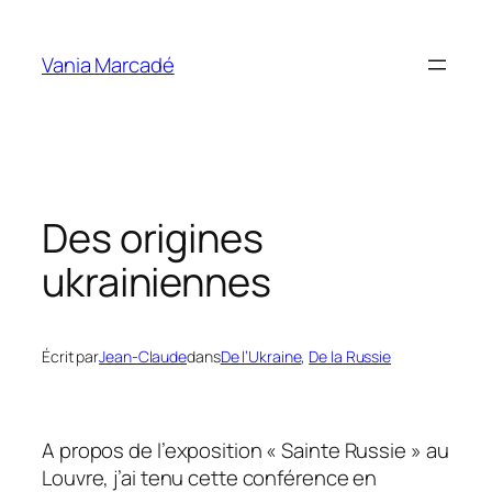
Aller
au
Vania Marcadé
contenu
Des origines
ukrainiennes
Écrit par
Jean-Claude
dans
De l’Ukraine
, 
De la Russie
A propos de l’exposition « Sainte Russie » au
Louvre, j’ai tenu cette conférence en