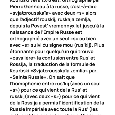
Pierre Gonneau à la russe, c’est-à-dire
«
svjatorousskaïa»
avec deux «s» alors
que l’adjectif
rouskij
,
ruskaja zemlja
,
depuis la
Povest’ vremennyx let
jusqu’à la
naissance de l’Empire Russe est
orthographié avec un seul «s» ou bien
avec «s» suivi du signe mou (
rus’kij
). Plus
étonnante pour quelqu’un qui trouve
«cavalière» la confusion entre
Rus’
et
Rossija
, la traduction de la formule de
Kourbski «
Svjatorousskaïa zemlia
» par…
«Sainte Russie». On sait que
l’homophonie entre
rus’kij
(avec un seul
«s») pour ce qui vient de la
Rus’
et
russkij
(avec deux «s») pour ce qui vient
de la
Rossija
a permis l’identification de la
Russie impériale avec toute la
Rus’
(les