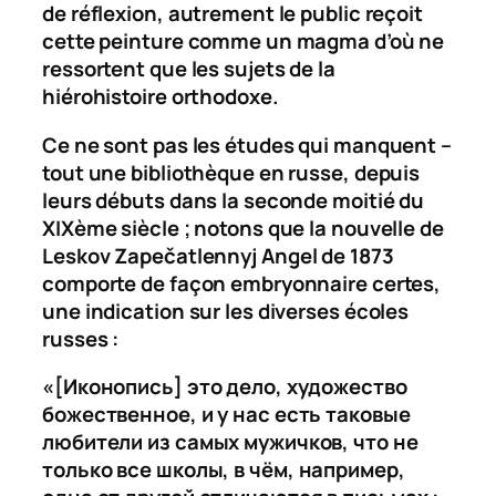
de réflexion, autrement le public reçoit
cette peinture comme un magma d’où ne
ressortent que les sujets de la
hiérohistoire orthodoxe.
Ce ne sont pas les études qui manquent –
tout une bibliothèque en russe, depuis
leurs débuts dans la seconde moitié du
XIXème siècle ; notons que la nouvelle de
Leskov
Zape
čatlennyj Angel
de 1873
comporte de façon embryonnaire certes,
une indication sur les diverses écoles
russes :
«[Иконопись] это дело, художество
божественное, и у нас есть таковые
любители из самых мужичков, что не
только все школы, в чём
,
например,