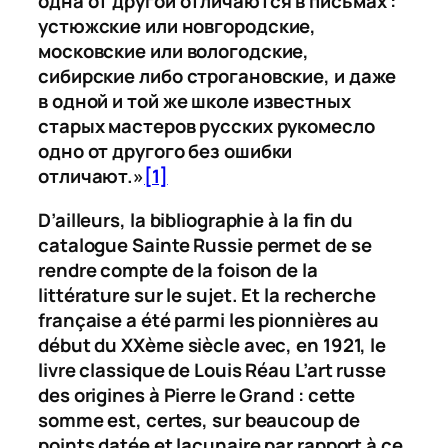
одна от другой отличаются в письмах :
устюжские или новгородские,
московские или вологодские,
сибирские либо строгановские, и даже
в одной и той же школе известных
старых мастеров русских рукомесло
одно от другого без ошибки
отличают.»
[1]
D’ailleurs, la bibliographie à la fin du
catalogue
Sainte Russie
permet de se
rendre compte de la foison de la
littérature sur le sujet. Et la recherche
française a été parmi les pionnières au
début du XXème siècle avec, en 1921, le
livre classique de Louis Réau
L’art russe
des origines à Pierre le Grand
: cette
somme est, certes, sur beaucoup de
points datée et lacunaire par rapport à ce