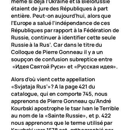
même si déjà l’Ukraine et la Biélorussie
étaient
de jure
des Républiques à part
entière. Peut-on aujourd’hui, alors que
l’Europe a salué l’indépendance de ces
Républiques par rapport à la Fédération de
Russie, continuer à identifier cette seule
Russie à la
Rus’
. Car dans le titre du
Colloque de Pierre Gonneau il y a un
soupçon de confusion subreptice entre
«
Идея Святой Руси
» et «
Русская идея
».
Alors d’où vient cette appellation
«
Svjataja Rus’
»? A la page 421 du
catalogue, qui en comporte 745, nous
apprenons de Pierre Gonneau qu’André
Kourbski apostrophe le tsar Ivan le Terrible
au nom de la «Sainte Russie», et p. 422
nous apprenons que le terme utilisé par
Kourbski vers 1578 est, orthographié par