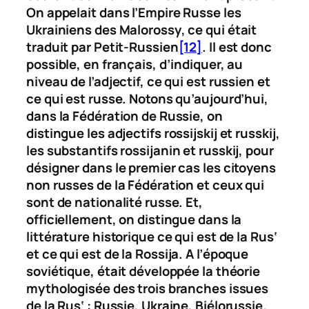
On appelait dans l’Empire Russe les
Ukrainiens des
Malorossy
, ce qui était
traduit par Petit-Russien
[12]
. Il est donc
possible, en français, d’indiquer, au
niveau de l’adjectif, ce qui est russien et
ce qui est russe. Notons qu’aujourd’hui,
dans la Fédération de Russie, on
distingue les adjectifs
rossijskij
et
russkij
,
les substantifs
rossijanin
et
russkij
, pour
désigner dans le premier cas les citoyens
non russes de la Fédération et ceux qui
sont de nationalité russe. Et,
officiellement, on distingue dans la
littérature historique ce qui est de la
Rus‘
et ce qui est de la
Rossija
. A l’époque
soviétique, était développée la théorie
mythologisée des trois branches issues
de la
Rus‘
: Russie, Ukraine, Biélorussie.