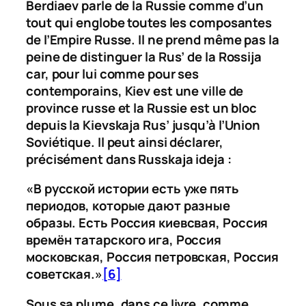
Berdiaev parle de la Russie comme d’un
tout qui englobe toutes les composantes
de l’Empire Russe. Il ne prend même pas la
peine de distinguer la
Rus’
de la
Rossija
car, pour lui comme pour ses
contemporains, Kiev est une ville de
province russe et la Russie est un bloc
depuis la
Kievskaja Rus’
jusqu’à l’Union
Soviétique. Il peut ainsi déclarer,
précisément dans
Russkaja ideja
:
«В русской истории есть уже пять
периодов, которые дают разные
образы. Есть Россия киевсвая, Россия
времён татарского ига, Россия
московская, Россия петровская, Россия
советская.»
[6]
Sous sa plume, dans ce livre, comme