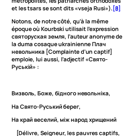
métropolites, les patriarches orthodoxes
et les tsars se sont dits «
vseja Rusi
»).
[8]
Notons, de notre côté, qu’à la même
époque où Kourbski utilisait l’expression
святоруская земля
, l’auteur anonyme de
la
duma
cosaque ukrainienne
Плач
невольника
[Complainte d’un captif]
emploie, lui aussi, l’adjectif «
Cвято-
Руській
» :
Визволь, Боже, бідного невольніка,
На Свято-Руський берег,
На край веселий, між народ хрищений
[Délivre, Seigneur, les pauvres captifs,