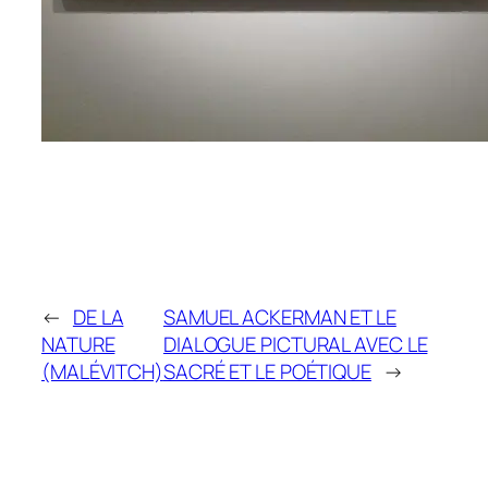
←
DE LA
SAMUEL ACKERMAN ET LE
NATURE
DIALOGUE PICTURAL AVEC LE
(MALÉVITCH)
SACRÉ ET LE POÉTIQUE
→