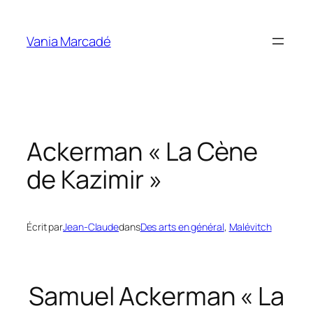
Aller
au
Vania Marcadé
contenu
Ackerman « La Cène
de Kazimir »
Écrit par
Jean-Claude
dans
Des arts en général
, 
Malévitch
Samuel Ackerman « La