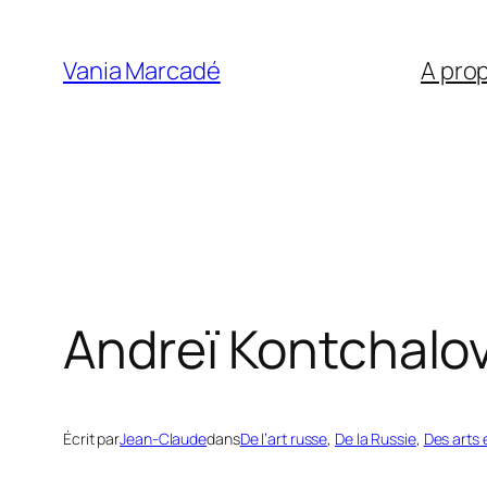
Aller
au
Vania Marcadé
A pro
contenu
Andreï Kontchalov
Écrit par
Jean-Claude
dans
De l’art russe
, 
De la Russie
, 
Des arts 