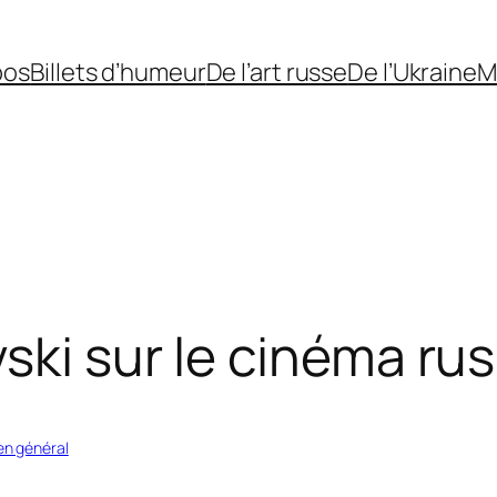
pos
Billets d’humeur
De l’art russe
De l’Ukraine
M
ski sur le cinéma ru
en général