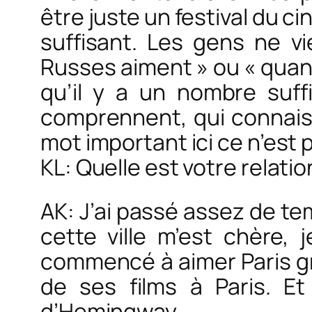
être juste un festival du c
suffisant. Les gens ne vi
Russes aiment » ou « quand
qu’il y a un nombre suff
comprennent, qui connaiss
mot important ici ce n’est 
KL: Quelle est votre relati
AK: J’ai passé assez de te
cette ville m’est chère, j
commencé à aimer Paris grâ
de ses films à Paris. Et
d’Hemingway.