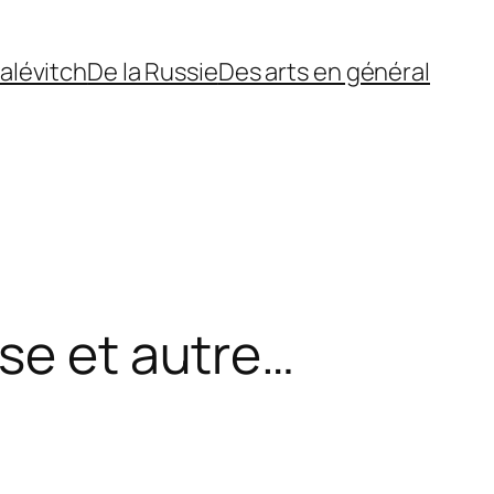
alévitch
De la Russie
Des arts en général
sse et autre…