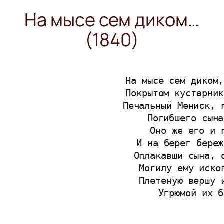
На мысе сем диком…
(1840)
На мысе сем диком,
Покрытом кустарник
Печальный Мениск, 
Погибшего сына
Оно же его и 
И на берег береж
Оплакавши сына, 
Могилу ему иско
Плетеную вершу 
     Угрюмой их б