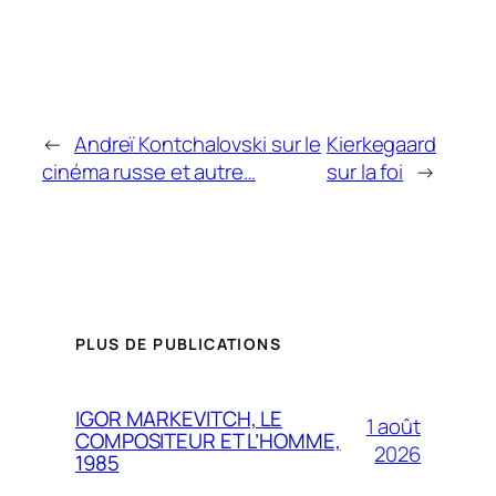
←
Andreï Kontchalovski sur le
Kierkegaard
cinéma russe et autre…
sur la foi
→
PLUS DE PUBLICATIONS
IGOR MARKEVITCH, LE
1 août
COMPOSITEUR ET L’HOMME,
2026
1985