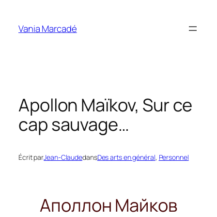
Aller
au
Vania Marcadé
contenu
Apollon Maïkov, Sur ce
cap sauvage…
Écrit par
Jean-Claude
dans
Des arts en général
, 
Personnel
Аполлон Майков