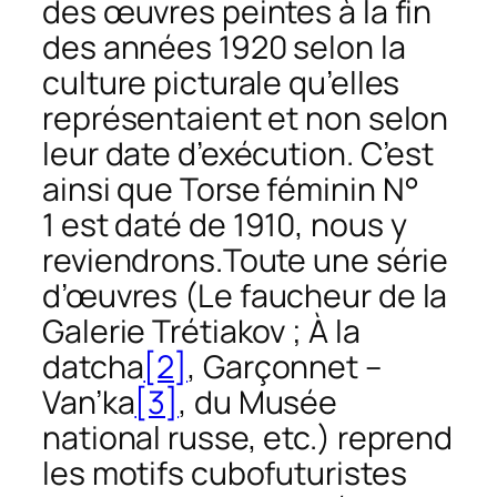
des œuvres peintes à la fin
des années 1920 selon la
culture picturale qu’elles
représentaient et non selon
leur date d’exécution. C’est
ainsi que
Torse féminin N°
1
est daté de 1910, nous y
reviendrons.Toute une série
d’œuvres (
Le faucheur
de la
Galerie Trétiakov ;
À la
datcha
[2]
,
Garçonnet –
Van’ka
[3]
, du Musée
national russe, etc.) reprend
les motifs cubofuturistes