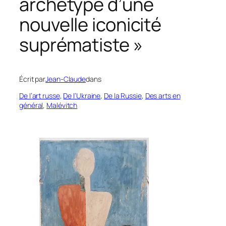
archétype d’une
nouvelle iconicité
suprématiste »
Écrit par
Jean-Claude
dans
De l’art russe
, 
De l’Ukraine
, 
De la Russie
, 
Des arts en
général
, 
Malévitch