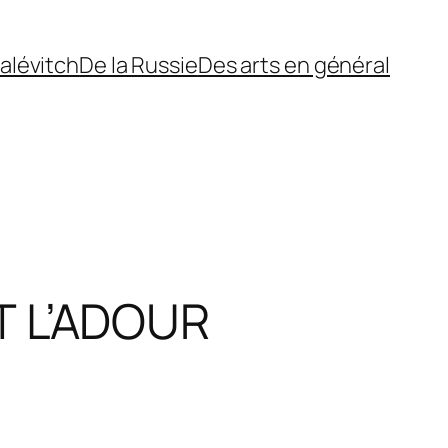
alévitch
De la Russie
Des arts en général
T L’ADOUR