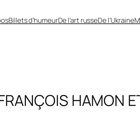
pos
Billets d’humeur
De l’art russe
De l’Ukraine
M
-FRANÇOIS HAMON E