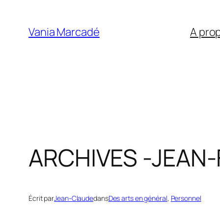
Aller
au
Vania Marcadé
A pro
contenu
ARCHIVES -JEAN
Écrit par
Jean-Claude
dans
Des arts en général
, 
Personnel